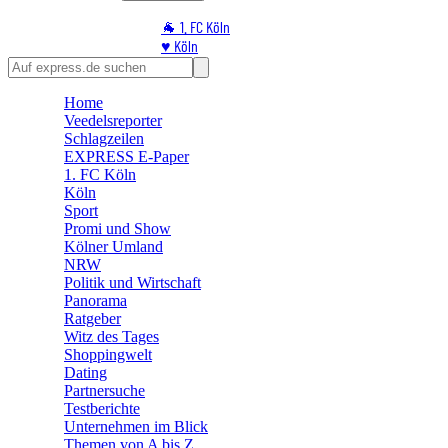
🐐 1. FC Köln
♥️ Köln
⭐ Promi
🏆 Sport
Home
🛒 Shoppingwelt
Veedelsreporter
🧩 Spiele
Schlagzeilen
EXPRESS E-Paper
1. FC Köln
Köln
Sport
Promi und Show
Kölner Umland
NRW
Politik und Wirtschaft
Panorama
Ratgeber
Witz des Tages
Shoppingwelt
Dating
Partnersuche
Testberichte
Unternehmen im Blick
Themen von A bis Z