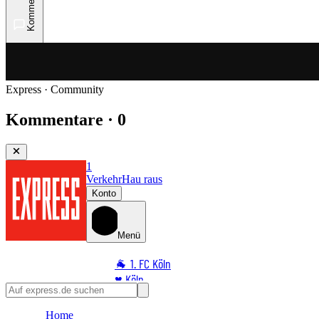
Kommentare
Express · Community
Kommentare · 0
1
Verkehr
Hau raus
Konto
Menü
🐐 1. FC Köln
♥️ Köln
⭐ Promi
Home
🏆 Sport