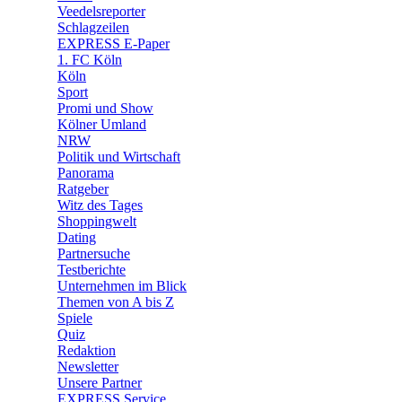
Veedelsreporter
🛒 Shoppingwelt
Schlagzeilen
🧩 Spiele
EXPRESS E-Paper
1. FC Köln
Köln
Sport
Promi und Show
Kölner Umland
NRW
Politik und Wirtschaft
Panorama
Ratgeber
Witz des Tages
Shoppingwelt
Dating
Partnersuche
Testberichte
Unternehmen im Blick
Themen von A bis Z
Spiele
Quiz
Redaktion
Newsletter
Unsere Partner
EXPRESS Service