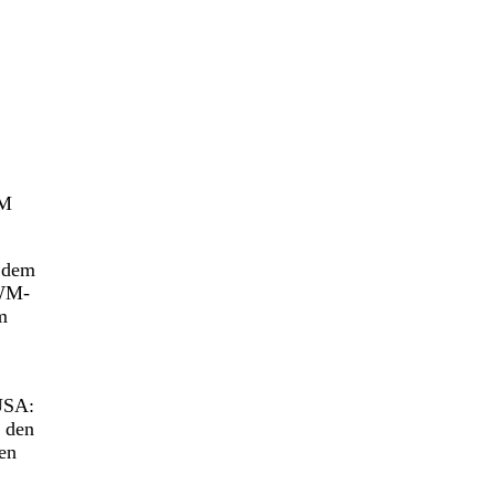
WM
s dem
 WM-
m
 USA:
t den
hen