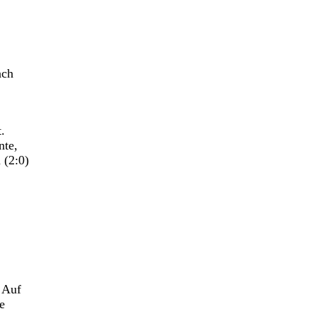
ach
.
nte,
 (2:0)
 Auf
e