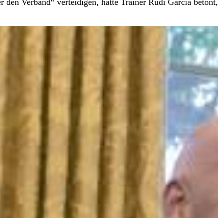
r den Verband“ verteidigen, hatte Trainer Rudi Garcia betont,