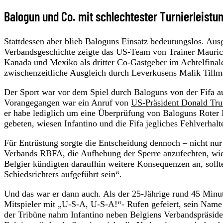
Balogun und Co. mit schlechtester Turnierleistu
Stattdessen aber blieb Baloguns Einsatz bedeutungslos. Aus
Verbandsgeschichte zeigte das US-Team von Trainer Mauricio
Kanada und Mexiko als dritter Co-Gastgeber im Achtelfinale
zwischenzeitliche Ausgleich durch Leverkusens Malik Tillm
Der Sport war vor dem Spiel durch Baloguns von der Fifa au
Vorangegangen war ein Anruf von
US-Präsident Donald Tr
er habe lediglich um eine Überprüfung von Baloguns Roter
gebeten, wiesen Infantino und die Fifa jegliches Fehlverhalt
Für Entrüstung sorgte die Entscheidung dennoch – nicht nur
Verbands RBFA, die Aufhebung der Sperre anzufechten, wie
Belgier kündigten daraufhin weitere Konsequenzen an, sollt
Schiedsrichters aufgeführt sein“.
Und das war er dann auch. Als der 25-Jährige rund 45 Minu
Mitspieler mit „U-S-A, U-S-A!“- Rufen gefeiert, sein Name 
der Tribüne nahm Infantino neben Belgiens Verbandspräside