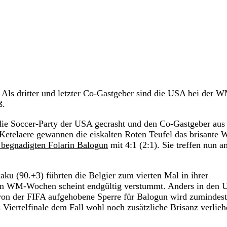
. Als dritter und letzter Co-Gastgeber sind die USA bei der 
ß.
 die Soccer-Party der USA gecrasht und den Co-Gastgeber au
Ketelaere gewannen die eiskalten Roten Teufel das brisante
begnadigten Folarin Balogun
mit 4:1 (2:1). Sie treffen nun a
ku (90.+3) führten die Belgier zum vierten Mal in ihrer
rsten WM-Wochen scheint endgültig verstummt. Anders in den
 von der FIFA aufgehobene Sperre für Balogun wird zumindes
 Viertelfinale dem Fall wohl noch zusätzliche Brisanz verlie