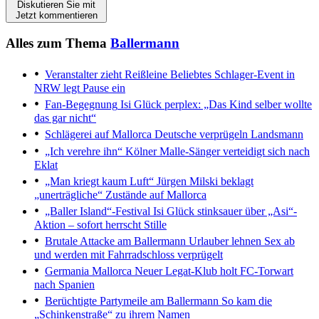
Diskutieren Sie mit
Jetzt kommentieren
Alles zum Thema
Ballermann
Veranstalter zieht Reißleine
Beliebtes Schlager-Event in
NRW legt Pause ein
Fan-Begegnung
Isi Glück perplex: „Das Kind selber wollte
das gar nicht“
Schlägerei auf Mallorca
Deutsche verprügeln Landsmann
„Ich verehre ihn“
Kölner Malle-Sänger verteidigt sich nach
Eklat
„Man kriegt kaum Luft“
Jürgen Milski beklagt
„unerträgliche“ Zustände auf Mallorca
„Baller Island“-Festival
Isi Glück stinksauer über „Asi“-
Aktion – sofort herrscht Stille
Brutale Attacke am Ballermann
Urlauber lehnen Sex ab
und werden mit Fahrradschloss verprügelt
Germania Mallorca
Neuer Legat-Klub holt FC-Torwart
nach Spanien
Berüchtigte Partymeile am Ballermann
So kam die
„Schinkenstraße“ zu ihrem Namen