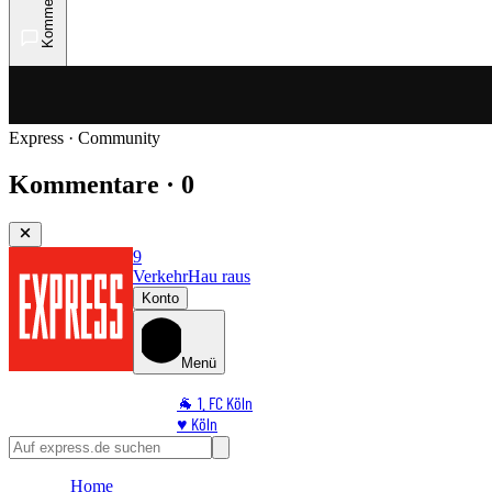
Kommentare
Express · Community
Kommentare · 0
9
Verkehr
Hau raus
Konto
Menü
🐐 1. FC Köln
♥️ Köln
⭐ Promi
🏆 Sport
Home