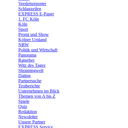
🛒 Shoppingwelt
Veedelsreporter
🧩 Spiele
Schlagzeilen
EXPRESS E-Paper
1. FC Köln
Köln
Sport
Promi und Show
Kölner Umland
NRW
Politik und Wirtschaft
Panorama
Ratgeber
Witz des Tages
Shoppingwelt
Dating
Partnersuche
Testberichte
Unternehmen im Blick
Themen von A bis Z
Spiele
Quiz
Redaktion
Newsletter
Unsere Partner
EXPRESS Service