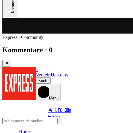
Kommentare
Express · Community
Kommentare · 0
1
Verkehr
Hau raus
Konto
Menü
🐐 1. FC Köln
♥️ Köln
⭐ Promi
Home
🏆 Sport