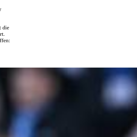
r
t die
rt.
ffen: