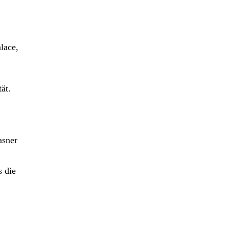
lace,
ät.
asner
s die