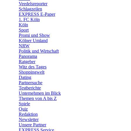
Veedelsreporter
🛒 Shoppingwelt
Schlagzeilen
🧩 Spiele
EXPRESS E-Paper
1. FC Köln
Köln
Sport
Promi und Show
Kölner Umland
NRW
Politik und Wirtschaft
Panorama
Ratgeber
Witz des Tages
Shoppingwelt
Dating
Partnersuche
Testberichte
Unternehmen im Blick
Themen von A bis Z
Spiele
Quiz
Redaktion
Newsletter
Unsere Partner
EXPRESS Service