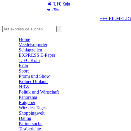
🐐 1. FC Köln
♥️ Köln
⭐ Promi
+++ EILMELDUNG +++
Blindgänger 
🏆 Sport
🛒 Shoppingwelt
Home
🧩 Spiele
Veedelsreporter
Schlagzeilen
EXPRESS E-Paper
1. FC Köln
Köln
Sport
Promi und Show
Kölner Umland
NRW
Politik und Wirtschaft
Panorama
Ratgeber
Witz des Tages
Shoppingwelt
Dating
Partnersuche
Testberichte