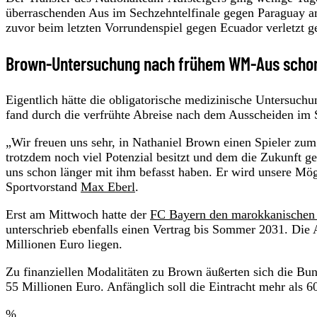
überraschenden Aus im Sechzehntelfinale gegen Paraguay a
zuvor beim letzten Vorrundenspiel gegen Ecuador verletzt ge
Brown-Untersuchung nach frühem WM-Aus scho
Eigentlich hätte die obligatorische medizinische Untersuc
fand durch die verfrühte Abreise nach dem Ausscheiden im S
„Wir freuen uns sehr, in Nathaniel Brown einen Spieler zu
trotzdem noch viel Potenzial besitzt und dem die Zukunft g
uns schon länger mit ihm befasst haben. Er wird unsere Mögl
Sportvorstand
Max Eberl
.
Erst am Mittwoch hatte der
FC Bayern den marokkanischen 
unterschrieb ebenfalls einen Vertrag bis Sommer 2031. Die
Millionen Euro liegen.
Zu finanziellen Modalitäten zu Brown äußerten sich die Bund
55 Millionen Euro. Anfänglich soll die Eintracht mehr als 6
%