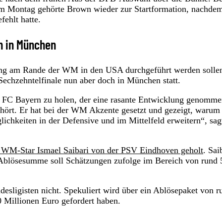
m Montag gehörte Brown wieder zur Startformation, nachdem
fehlt hatte.
n in München
hung am Rande der WM in den USA durchgeführt werden sollen
echzehntelfinale nun aber doch in München statt.
m FC Bayern zu holen, der eine rasante Entwicklung genomme
ehört. Er hat bei der WM Akzente gesetzt und gezeigt, warum
ichkeiten in der Defensive und im Mittelfeld erweitern“, sag
WM-Star Ismael Saibari von der PSV Eindhoven geholt
. Sai
 Ablösesumme soll Schätzungen zufolge im Bereich von rund 
esligisten nicht. Spekuliert wird über ein Ablösepaket von r
0 Millionen Euro gefordert haben.