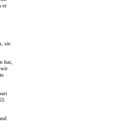
 er
, sie
n hat,
 wir
te
bari
55
und