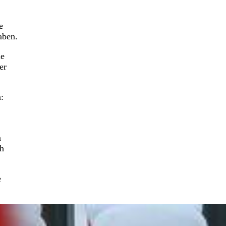
e
aben.
ie
er
:
n
ch
e