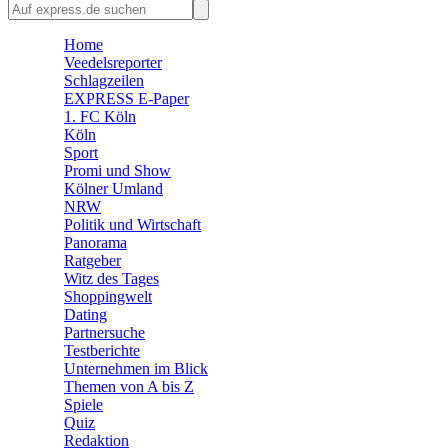
🛒 Shoppingwelt
Home
🧩 Spiele
Veedelsreporter
Schlagzeilen
EXPRESS E-Paper
1. FC Köln
Köln
Sport
Promi und Show
Kölner Umland
NRW
Politik und Wirtschaft
Panorama
Ratgeber
Witz des Tages
Shoppingwelt
Dating
Partnersuche
Testberichte
Unternehmen im Blick
Themen von A bis Z
Spiele
Quiz
Redaktion