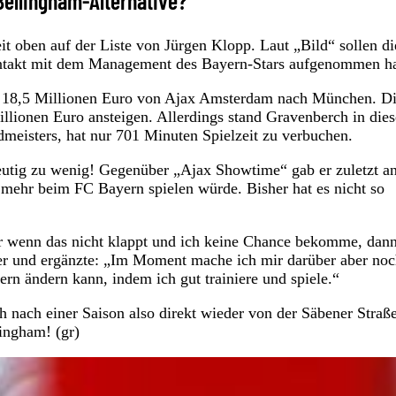
 Bellingham-Alternative?
t oben auf der Liste von Jürgen Klopp. Laut „Bild“ sollen di
Kontakt mit dem Management des Bayern-Stars aufgenommen h
für 18,5 Millionen Euro von Ajax Amsterdam nach München. D
ionen Euro ansteigen. Allerdings stand Gravenberch in dies
rdmeisters, hat nur 701 Minuten Spielzeit zu verbuchen.
deutig zu wenig! Gegenüber „Ajax Showtime“ gab er zuletzt an
ch mehr beim FC Bayern spielen würde. Bisher hat es nicht so
er wenn das nicht klappt und ich keine Chance bekomme, dan
ter und ergänzte: „Im Moment mache ich mir darüber aber no
rn ändern kann, indem ich gut trainiere und spiele.“
nach einer Saison also direkt wieder von der Säbener Straß
lingham! (gr)