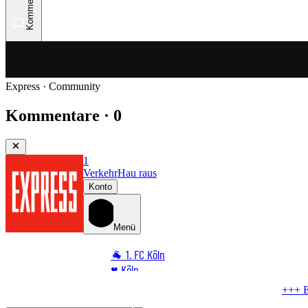
Kommentare
Express · Community
Kommentare · 0
1
Verkehr
Hau raus
Konto
Menü
🐐 1. FC Köln
♥️ Köln
⭐ Promi
+++ EILMELDUNG +++
Unfall in Köl
🏆 Sport