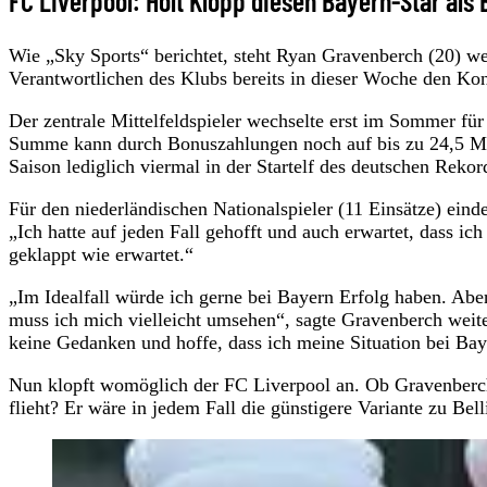
FC Liverpool: Holt Klopp diesen Bayern-Star als
Wie „Sky Sports“ berichtet, steht Ryan Gravenberch (20) wei
Verantwortlichen des Klubs bereits in dieser Woche den 
Der zentrale Mittelfeldspieler wechselte erst im Sommer 
Summe kann durch Bonuszahlungen noch auf bis zu 24,5 Mill
Saison lediglich viermal in der Startelf des deutschen Reko
Für den niederländischen Nationalspieler (11 Einsätze) ein
„Ich hatte auf jeden Fall gehofft und auch erwartet, dass i
geklappt wie erwartet.“
„Im Idealfall würde ich gerne bei Bayern Erfolg haben. Ab
muss ich mich vielleicht umsehen“, sagte Gravenberch wei
keine Gedanken und hoffe, dass ich meine Situation bei Baye
Nun klopft womöglich der FC Liverpool an. Ob Gravenberch 
flieht? Er wäre in jedem Fall die günstigere Variante zu Bel