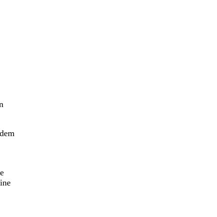
n
 dem
de
ine