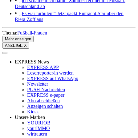
„Ich schäme mich dafür“
Sammer rechnet mit Fußball-
Deutschland ab
„Es war turbulent“
Jetzt packt Eintracht-Star über den
Riera-Zoff aus
Thema:
Fußball-Frauen
Mehr anzeigen
ANZEIGE X
EXPRESS News
EXPRESS APP
Leserreporter/in werden
EXPRESS auf WhatsApp
Newsletter
PUSH Nachrichten
EXPRESS e-paper
Abo abschließen
Anzeigen schalten
Kiosk
Unsere Marken
YOURJOB
yourIMMO
wirtrauern