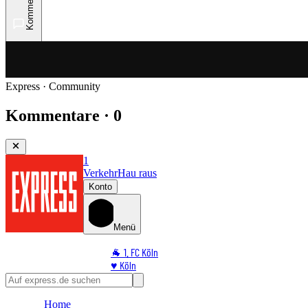
Kommentare
Express · Community
Kommentare · 0
1
Verkehr
Hau raus
Konto
Menü
🐐 1. FC Köln
♥️ Köln
⭐ Promi
🏆 Sport
Home