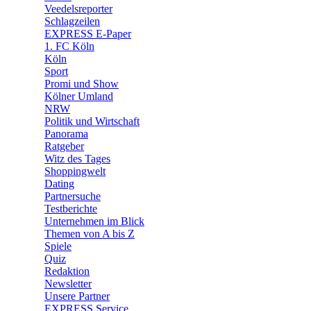
🛒 Shoppingwelt
Veedelsreporter
🧩 Spiele
Schlagzeilen
EXPRESS E-Paper
1. FC Köln
Köln
Sport
Promi und Show
Kölner Umland
NRW
Politik und Wirtschaft
Panorama
Ratgeber
Witz des Tages
Shoppingwelt
Dating
Partnersuche
Testberichte
Unternehmen im Blick
Themen von A bis Z
Spiele
Quiz
Redaktion
Newsletter
Unsere Partner
EXPRESS Service