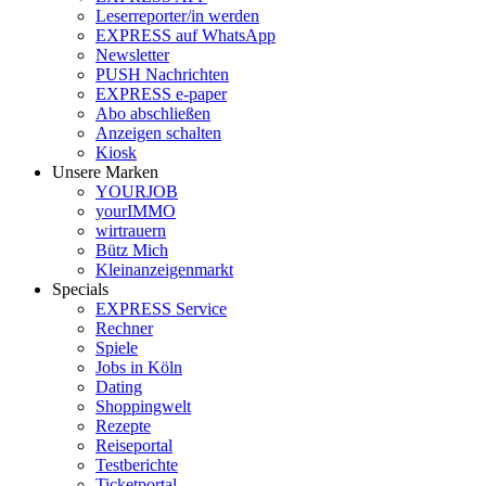
Leserreporter/in werden
EXPRESS auf WhatsApp
Newsletter
PUSH Nachrichten
EXPRESS e-paper
Abo abschließen
Anzeigen schalten
Kiosk
Unsere Marken
YOURJOB
yourIMMO
wirtrauern
Bütz Mich
Kleinanzeigenmarkt
Specials
EXPRESS Service
Rechner
Spiele
Jobs in Köln
Dating
Shoppingwelt
Rezepte
Reiseportal
Testberichte
Ticketportal