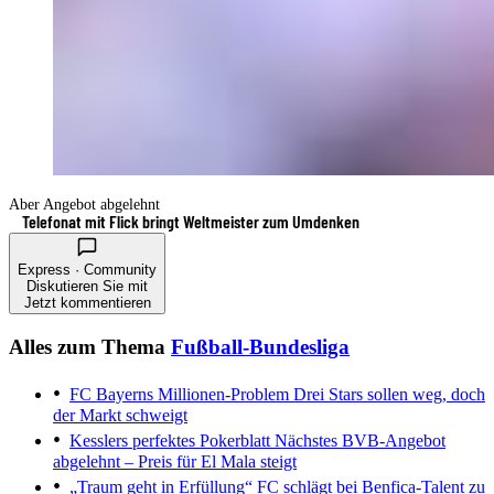
Aber Angebot abgelehnt
Telefonat mit Flick bringt Weltmeister zum Umdenken
Express · Community
Diskutieren Sie mit
Jetzt kommentieren
Alles zum Thema
Fußball-Bundesliga
FC Bayerns Millionen-Problem
Drei Stars sollen weg, doch
der Markt schweigt
Kesslers perfektes Pokerblatt
Nächstes BVB-Angebot
abgelehnt – Preis für El Mala steigt
„Traum geht in Erfüllung“
FC schlägt bei Benfica-Talent zu