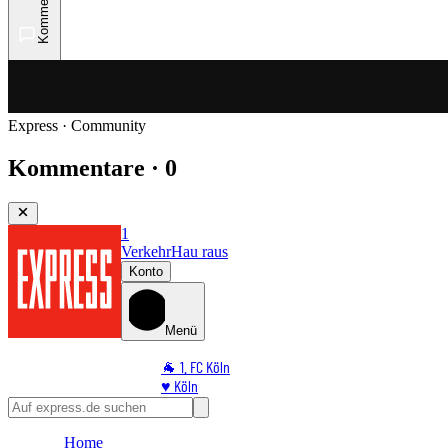
Kommentare
Express · Community
Kommentare · 0
1
Verkehr
Hau raus
Konto
Menü
🐐 1. FC Köln
♥️ Köln
⭐ Promi
🏆 Sport
Home