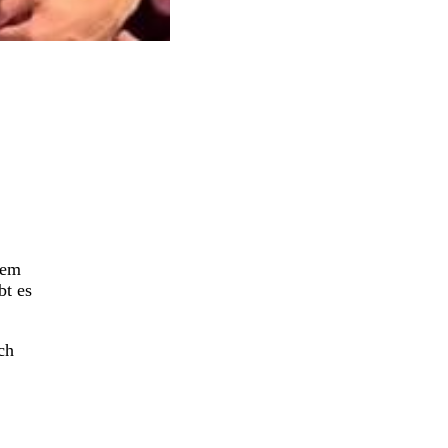
dem
t es
ch