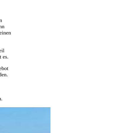
n
nn
einen
eil
t es.
ebot
rden.
n.