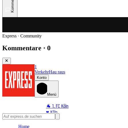
Kommentare
Express · Community
Kommentare · 0
1
Verkehr
Hau raus
Konto
Menü
🐐 1. FC Köln
♥️ Köln
⭐ Promi
Home
🏆 Sport