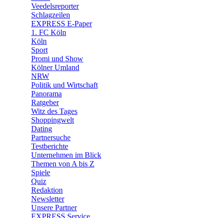
Veedelsreporter
🛒 Shoppingwelt
Schlagzeilen
🧩 Spiele
EXPRESS E-Paper
1. FC Köln
Köln
Sport
Promi und Show
Kölner Umland
NRW
Politik und Wirtschaft
Panorama
Ratgeber
Witz des Tages
Shoppingwelt
Dating
Partnersuche
Testberichte
Unternehmen im Blick
Themen von A bis Z
Spiele
Quiz
Redaktion
Newsletter
Unsere Partner
EXPRESS Service