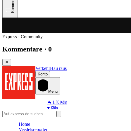
Kommentare
Express · Community
Kommentare · 0
Verkehr
Hau raus
Konto
Menü
🐐 1. FC Köln
♥️ Köln
⭐ Promi
🏆 Sport
Home
🛒 Shoppingwelt
Veedelsreporter