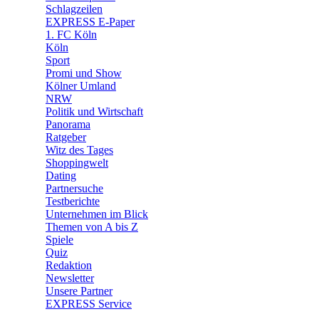
🧩 Spiele
Schlagzeilen
EXPRESS E-Paper
1. FC Köln
Köln
Sport
Promi und Show
Kölner Umland
NRW
Politik und Wirtschaft
Panorama
Ratgeber
Witz des Tages
Shoppingwelt
Dating
Partnersuche
Testberichte
Unternehmen im Blick
Themen von A bis Z
Spiele
Quiz
Redaktion
Newsletter
Unsere Partner
EXPRESS Service