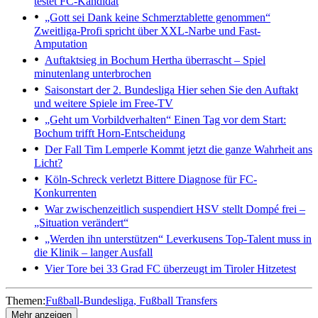
testet FC-Kandidat
„Gott sei Dank keine Schmerztablette genommen“
Zweitliga-Profi spricht über XXL-Narbe und Fast-
Amputation
Auftaktsieg in Bochum
Hertha überrascht – Spiel
minutenlang unterbrochen
Saisonstart der 2. Bundesliga
Hier sehen Sie den Auftakt
und weitere Spiele im Free-TV
„Geht um Vorbildverhalten“
Einen Tag vor dem Start:
Bochum trifft Horn-Entscheidung
Der Fall Tim Lemperle
Kommt jetzt die ganze Wahrheit ans
Licht?
Köln-Schreck verletzt
Bittere Diagnose für FC-
Konkurrenten
War zwischenzeitlich suspendiert
HSV stellt Dompé frei –
„Situation verändert“
„Werden ihn unterstützen“
Leverkusens Top-Talent muss in
die Klinik – langer Ausfall
Vier Tore bei 33 Grad
FC überzeugt im Tiroler Hitzetest
Themen:
Fußball-Bundesliga
Fußball Transfers
Mehr anzeigen