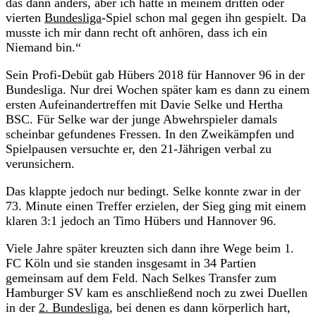
das dann anders, aber ich hatte in meinem dritten oder
vierten
Bundesliga
-Spiel schon mal gegen ihn gespielt. Da
musste ich mir dann recht oft anhören, dass ich ein
Niemand bin.“
Sein Profi-Debüt gab Hübers 2018 für Hannover 96 in der
Bundesliga. Nur drei Wochen später kam es dann zu einem
ersten Aufeinandertreffen mit Davie Selke und Hertha
BSC. Für Selke war der junge Abwehrspieler damals
scheinbar gefundenes Fressen. In den Zweikämpfen und
Spielpausen versuchte er, den 21-Jährigen verbal zu
verunsichern.
Das klappte jedoch nur bedingt. Selke konnte zwar in der
73. Minute einen Treffer erzielen, der Sieg ging mit einem
klaren 3:1 jedoch an Timo Hübers und Hannover 96.
Viele Jahre später kreuzten sich dann ihre Wege beim 1.
FC Köln und sie standen insgesamt in 34 Partien
gemeinsam auf dem Feld. Nach Selkes Transfer zum
Hamburger SV kam es anschließend noch zu zwei Duellen
in der
2. Bundesliga
, bei denen es dann körperlich hart,