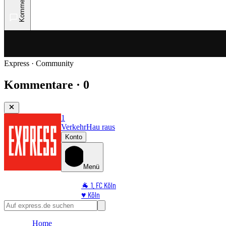
Kommentare
Express · Community
Kommentare · 0
1
Verkehr
Hau raus
Konto
Menü
🐐 1. FC Köln
♥️ Köln
⭐ Promi
🏆 Sport
Home