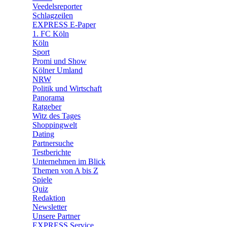
🛒 Shoppingwelt
Veedelsreporter
🧩 Spiele
Schlagzeilen
EXPRESS E-Paper
1. FC Köln
Köln
Sport
Promi und Show
Kölner Umland
NRW
Politik und Wirtschaft
Panorama
Ratgeber
Witz des Tages
Shoppingwelt
Dating
Partnersuche
Testberichte
Unternehmen im Blick
Themen von A bis Z
Spiele
Quiz
Redaktion
Newsletter
Unsere Partner
EXPRESS Service