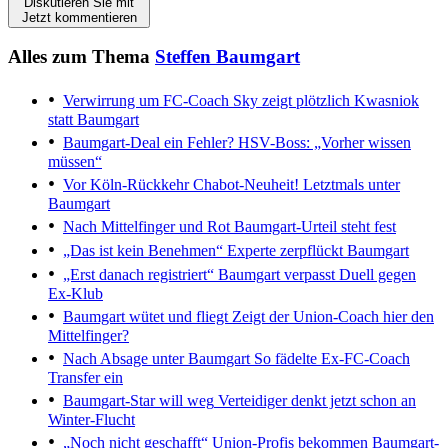
Diskutieren Sie mit
Jetzt kommentieren
Alles zum Thema
Steffen Baumgart
Verwirrung um FC-Coach
Sky zeigt plötzlich Kwasniok
statt Baumgart
Baumgart-Deal ein Fehler?
HSV-Boss: „Vorher wissen
müssen“
Vor Köln-Rückkehr
Chabot-Neuheit! Letztmals unter
Baumgart
Nach Mittelfinger und Rot
Baumgart-Urteil steht fest
„Das ist kein Benehmen“
Experte zerpflückt Baumgart
„Erst danach registriert“
Baumgart verpasst Duell gegen
Ex-Klub
Baumgart wütet und fliegt
Zeigt der Union-Coach hier den
Mittelfinger?
Nach Absage unter Baumgart
So fädelte Ex-FC-Coach
Transfer ein
Baumgart-Star will weg
Verteidiger denkt jetzt schon an
Winter-Flucht
„Noch nicht geschafft“
Union-Profis bekommen Baumgart-