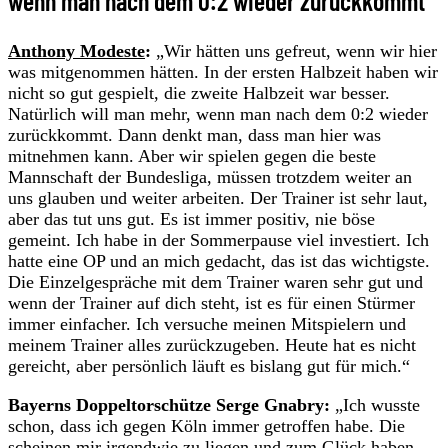
wenn man nach dem 0:2 wieder zurückkommt“
Anthony Modeste
:
„Wir hätten uns gefreut, wenn wir hier
was mitgenommen hätten. In der ersten Halbzeit haben wir
nicht so gut gespielt, die zweite Halbzeit war besser.
Natürlich will man mehr, wenn man nach dem 0:2 wieder
zurückkommt. Dann denkt man, dass man hier was
mitnehmen kann. Aber wir spielen gegen die beste
Mannschaft der Bundesliga, müssen trotzdem weiter an
uns glauben und weiter arbeiten. Der Trainer ist sehr laut,
aber das tut uns gut. Es ist immer positiv, nie böse
gemeint. Ich habe in der Sommerpause viel investiert. Ich
hatte eine OP und an mich gedacht, das ist das wichtigste.
Die Einzelgespräche mit dem Trainer waren sehr gut und
wenn der Trainer auf dich steht, ist es für einen Stürmer
immer einfacher. Ich versuche meinen Mitspielern und
meinem Trainer alles zurückzugeben. Heute hat es nicht
gereicht, aber persönlich läuft es bislang gut für mich.“
Bayerns Doppeltorschütze Serge Gnabry:
„Ich wusste
schon, dass ich gegen Köln immer getroffen habe. Die
scheinen mir irgendwie zu liegen und zum Glück haben