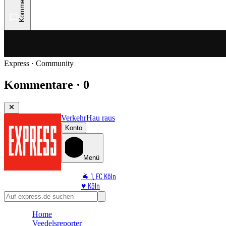
Kommentare
Express · Community
Kommentare · 0
Verkehr
Hau raus
Konto
Menü
🐐 1. FC Köln
♥️ Köln
⭐ Promi
🏆 Sport
Home
🛒 Shoppingwelt
Veedelsreporter