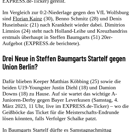
EXPRESS.de-Ticker) gereist.
Im Vergleich zur 0:2-Niederlage gegen den VfL Wolfsburg
sind
Florian Kainz
(30), Benno Schmitz (28) und Denis
Huseinbasic (21) nach Krankheit wieder dabei. Dimitrios
Limnios (24) steht nach Holland-Leihe und Kreuzbandriss
erstmals überhaupt in Steffen Baumgarts (51) 20er-
Aufgebot (EXPRESS.de berichtete).
Drei Neue in Steffen Baumgarts Startelf gegen
Union Berlin?
Dafür blieben Keeper Matthias Köbbing (25) sowie die
beiden U19-Youngster Justin Diehl (18) und Damion
Downs (18) zu Hause. Auf sie wartet das wichtige A-
Junioren-Derby gegen Bayer Leverkusen (Samstag, 4.
März 2023, 11 Uhr, live im EXPRESS.de-Ticker) – wo die
Geißböcke das Ticket für die Meisterschafts-Endrunde
lösen könnten, falls Verfolger Schalke patzt.
In Baumgarts Startelf dürfte es Samstagnachmittag