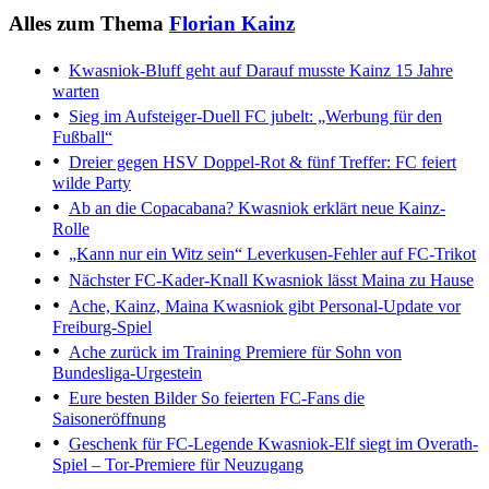
Alles zum Thema
Florian Kainz
Kwasniok-Bluff geht auf
Darauf musste Kainz 15 Jahre
warten
Sieg im Aufsteiger-Duell
FC jubelt: „Werbung für den
Fußball“
Dreier gegen HSV
Doppel-Rot & fünf Treffer: FC feiert
wilde Party
Ab an die Copacabana?
Kwasniok erklärt neue Kainz-
Rolle
„Kann nur ein Witz sein“
Leverkusen-Fehler auf FC-Trikot
Nächster FC-Kader-Knall
Kwasniok lässt Maina zu Hause
Ache, Kainz, Maina
Kwasniok gibt Personal-Update vor
Freiburg-Spiel
Ache zurück im Training
Premiere für Sohn von
Bundesliga-Urgestein
Eure besten Bilder
So feierten FC-Fans die
Saisoneröffnung
Geschenk für FC-Legende
Kwasniok-Elf siegt im Overath-
Spiel – Tor-Premiere für Neuzugang