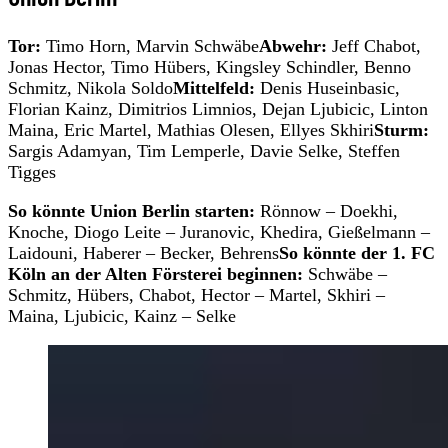
Tor:
Timo Horn, Marvin Schwäbe
Abwehr:
Jeff Chabot,
Jonas Hector, Timo Hübers, Kingsley Schindler, Benno
Schmitz, Nikola Soldo
Mittelfeld:
Denis Huseinbasic,
Florian Kainz, Dimitrios Limnios, Dejan Ljubicic, Linton
Maina, Eric Martel, Mathias Olesen, Ellyes Skhiri
Sturm:
Sargis Adamyan, Tim Lemperle, Davie Selke, Steffen
Tigges
So könnte Union Berlin starten:
Rönnow – Doekhi,
Knoche, Diogo Leite – Juranovic, Khedira, Gießelmann –
Laidouni, Haberer – Becker, Behrens
So könnte der 1. FC
Köln an der Alten Försterei beginnen:
Schwäbe –
Schmitz, Hübers, Chabot, Hector – Martel, Skhiri –
Maina, Ljubicic, Kainz – Selke