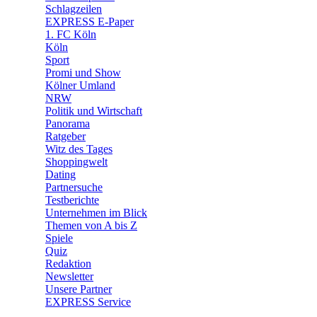
🧩 Spiele
Schlagzeilen
EXPRESS E-Paper
1. FC Köln
Köln
Sport
Promi und Show
Kölner Umland
NRW
Politik und Wirtschaft
Panorama
Ratgeber
Witz des Tages
Shoppingwelt
Dating
Partnersuche
Testberichte
Unternehmen im Blick
Themen von A bis Z
Spiele
Quiz
Redaktion
Newsletter
Unsere Partner
EXPRESS Service