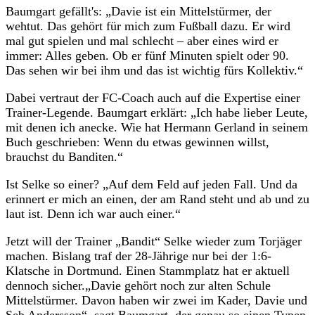
Baumgart gefällt's: „Davie ist ein Mittelstürmer, der
wehtut. Das gehört für mich zum Fußball dazu. Er wird
mal gut spielen und mal schlecht – aber eines wird er
immer: Alles geben. Ob er fünf Minuten spielt oder 90.
Das sehen wir bei ihm und das ist wichtig fürs Kollektiv.“
Dabei vertraut der FC-Coach auch auf die Expertise einer
Trainer-Legende. Baumgart erklärt: „Ich habe lieber Leute,
mit denen ich anecke. Wie hat Hermann Gerland in seinem
Buch geschrieben: Wenn du etwas gewinnen willst,
brauchst du Banditen.“
Ist Selke so einer? „Auf dem Feld auf jeden Fall. Und da
erinnert er mich an einen, der am Rand steht und ab und zu
laut ist. Denn ich war auch einer.“
Jetzt will der Trainer „Bandit“ Selke wieder zum Torjäger
machen. Bislang traf der 28-Jährige nur bei der 1:6-
Klatsche in Dortmund. Einen Stammplatz hat er aktuell
dennoch sicher.„Davie gehört noch zur alten Schule
Mittelstürmer. Davon haben wir zwei im Kader, Davie und
Seb Andersson“, sagt Baumgart, der genau so einen Typen