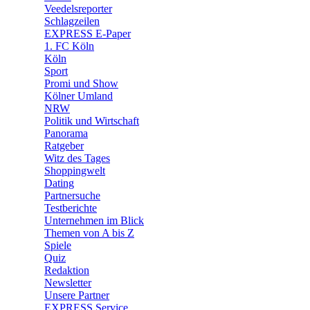
🛒 Shoppingwelt
Veedelsreporter
🧩 Spiele
Schlagzeilen
EXPRESS E-Paper
1. FC Köln
Köln
Sport
Promi und Show
Kölner Umland
NRW
Politik und Wirtschaft
Panorama
Ratgeber
Witz des Tages
Shoppingwelt
Dating
Partnersuche
Testberichte
Unternehmen im Blick
Themen von A bis Z
Spiele
Quiz
Redaktion
Newsletter
Unsere Partner
EXPRESS Service