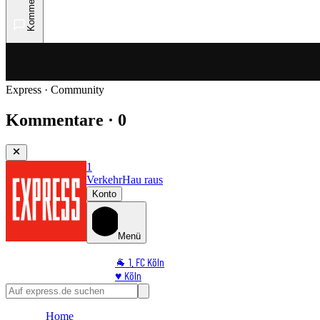
Kommentare
Express · Community
Kommentare · 0
1
Verkehr
Hau raus
Konto
Menü
🐐 1. FC Köln
♥️ Köln
⭐ Promi
🏆 Sport
Home