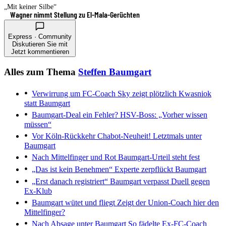
„Mit keiner Silbe“
Wagner nimmt Stellung zu El-Mala-Gerüchten
Express · Community
Diskutieren Sie mit
Jetzt kommentieren
Alles zum Thema
Steffen Baumgart
Verwirrung um FC-Coach
Sky zeigt plötzlich Kwasniok
statt Baumgart
Baumgart-Deal ein Fehler?
HSV-Boss: „Vorher wissen
müssen“
Vor Köln-Rückkehr
Chabot-Neuheit! Letztmals unter
Baumgart
Nach Mittelfinger und Rot
Baumgart-Urteil steht fest
„Das ist kein Benehmen“
Experte zerpflückt Baumgart
„Erst danach registriert“
Baumgart verpasst Duell gegen
Ex-Klub
Baumgart wütet und fliegt
Zeigt der Union-Coach hier den
Mittelfinger?
Nach Absage unter Baumgart
So fädelte Ex-FC-Coach