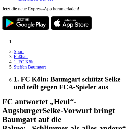
Jetzt die neue Express-App herunterladen!
Sport
Fußball
1. FC Köln
Steffen Baumgart
1. FC Köln: Baumgart schützt Selke
und teilt gegen FCA-Spieler aus
FC antwortet „Heul“-
Augsburger
Selke-Vorwurf bringt
Baumgart auf die
Palme: „Schlimmer als alles andere“