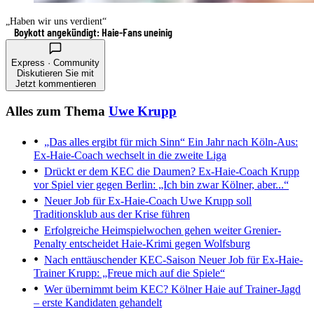
„Haben wir uns verdient“
Boykott angekündigt: Haie-Fans uneinig
Express · Community
Diskutieren Sie mit
Jetzt kommentieren
Alles zum Thema
Uwe Krupp
„Das alles ergibt für mich Sinn“
Ein Jahr nach Köln-Aus:
Ex-Haie-Coach wechselt in die zweite Liga
Drückt er dem KEC die Daumen?
Ex-Haie-Coach Krupp
vor Spiel vier gegen Berlin: „Ich bin zwar Kölner, aber...“
Neuer Job für Ex-Haie-Coach
Uwe Krupp soll
Traditionsklub aus der Krise führen
Erfolgreiche Heimspielwochen gehen weiter
Grenier-
Penalty entscheidet Haie-Krimi gegen Wolfsburg
Nach enttäuschender KEC-Saison
Neuer Job für Ex-Haie-
Trainer Krupp: „Freue mich auf die Spiele“
Wer übernimmt beim KEC?
Kölner Haie auf Trainer-Jagd
– erste Kandidaten gehandelt