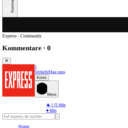
Kommentare
Express · Community
Kommentare · 0
1
Verkehr
Hau raus
Konto
Menü
🐐 1. FC Köln
♥️ Köln
⭐ Promi
🏆 Sport
Home