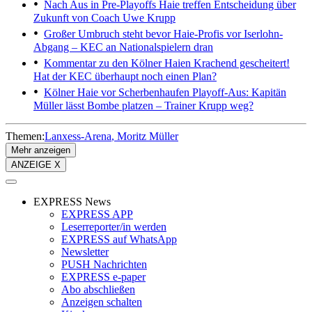
Nach Aus in Pre-Playoffs
Haie treffen Entscheidung über
Zukunft von Coach Uwe Krupp
Großer Umbruch steht bevor
Haie-Profis vor Iserlohn-
Abgang – KEC an Nationalspielern dran
Kommentar zu den Kölner Haien
Krachend gescheitert!
Hat der KEC überhaupt noch einen Plan?
Kölner Haie vor Scherbenhaufen
Playoff-Aus: Kapitän
Müller lässt Bombe platzen – Trainer Krupp weg?
Themen:
Lanxess-Arena
Moritz Müller
Mehr anzeigen
ANZEIGE X
EXPRESS News
EXPRESS APP
Leserreporter/in werden
EXPRESS auf WhatsApp
Newsletter
PUSH Nachrichten
EXPRESS e-paper
Abo abschließen
Anzeigen schalten