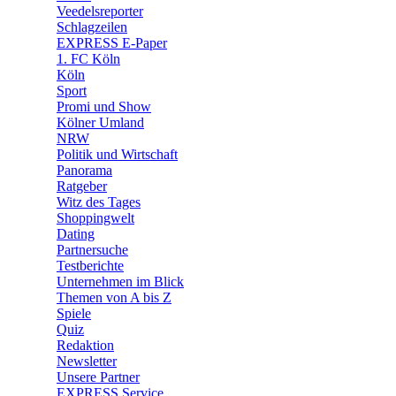
🛒 Shoppingwelt
Veedelsreporter
🧩 Spiele
Schlagzeilen
EXPRESS E-Paper
1. FC Köln
Köln
Sport
Promi und Show
Kölner Umland
NRW
Politik und Wirtschaft
Panorama
Ratgeber
Witz des Tages
Shoppingwelt
Dating
Partnersuche
Testberichte
Unternehmen im Blick
Themen von A bis Z
Spiele
Quiz
Redaktion
Newsletter
Unsere Partner
EXPRESS Service