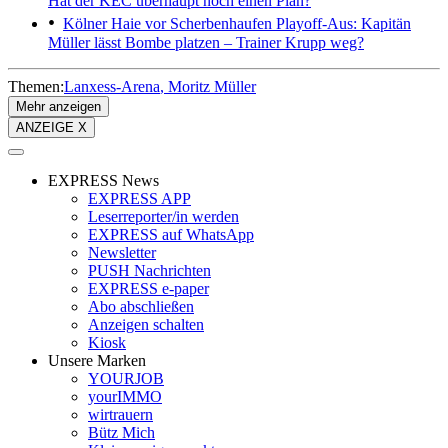
Hat der KEC überhaupt noch einen Plan?
Kölner Haie vor Scherbenhaufen
Playoff-Aus: Kapitän
Müller lässt Bombe platzen – Trainer Krupp weg?
Themen:
Lanxess-Arena
Moritz Müller
Mehr anzeigen
ANZEIGE X
EXPRESS News
EXPRESS APP
Leserreporter/in werden
EXPRESS auf WhatsApp
Newsletter
PUSH Nachrichten
EXPRESS e-paper
Abo abschließen
Anzeigen schalten
Kiosk
Unsere Marken
YOURJOB
yourIMMO
wirtrauern
Bütz Mich