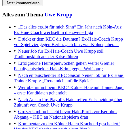
Jetzt kommentieren
Alles zum Thema
Uwe Krupp
„Das alles ergibt für mich Sinn“
Ein Jahr nach Köln-Aus:
Ex-Haie-Coach wechselt in die zweite Liga
Drückt er dem KEC die Daumen?
Ex-Haie-Coach Krupp
vor Spiel vier gegen Berlin: „Ich bin zwar Kölner, aber...“
Neuer Job für Ex-Haie-Coach
Uwe Krupp soll
Traditionsklub aus der Krise führen
Erfolgreiche Heimspielwochen gehen weiter
Grenier-
Penalty entscheidet Haie-Krimi gegen Wolfsburg
Nach enttäuschender KEC-Saison
Neuer Job für Ex-Haie-
Trainer Krupp: „Freue mich auf die Spiele“
Wer übernimmt beim KEC?
Kölner Haie auf Trainer-Jagd
– erste Kandidaten gehandelt
Nach Aus in Pre-Playoffs
Haie treffen Entscheidung über
Zukunft von Coach Uwe Krupp
Großer Umbruch steht bevor
Haie-Profis vor Iserlohn-
Abgang – KEC an Nationalspielern dran
Kommentar zu den Kölner Haien
Krachend gescheitert!