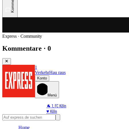
Kommentare
Express · Community
Kommentare · 0
1
Verkehr
Hau raus
Konto
Menü
🐐 1. FC Köln
♥️ Köln
⭐ Promi
🏆 Sport
Home