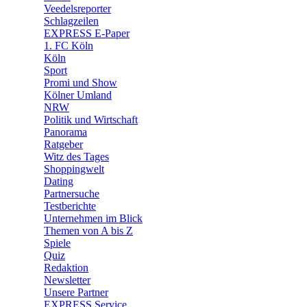
🛒 Shoppingwelt
Veedelsreporter
🧩 Spiele
Schlagzeilen
EXPRESS E-Paper
1. FC Köln
Köln
Sport
Promi und Show
Kölner Umland
NRW
Politik und Wirtschaft
Panorama
Ratgeber
Witz des Tages
Shoppingwelt
Dating
Partnersuche
Testberichte
Unternehmen im Blick
Themen von A bis Z
Spiele
Quiz
Redaktion
Newsletter
Unsere Partner
EXPRESS Service