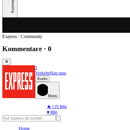
Kommentare
Express · Community
Kommentare · 0
1
Verkehr
Hau raus
Konto
Menü
🐐 1. FC Köln
♥️ Köln
⭐ Promi
🏆 Sport
Home