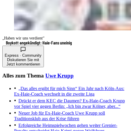
„Haben wir uns verdient“
Boykott angekündigt: Haie-Fans uneinig
Express · Community
Diskutieren Sie mit
Jetzt kommentieren
Alles zum Thema
Uwe Krupp
„Das alles ergibt für mich Sinn“
Ein Jahr nach Köln-Aus:
Ex-Haie-Coach wechselt in die zweite Liga
Drückt er dem KEC die Daumen?
Ex-Haie-Coach Krupp
vor Spiel vier gegen Berlin: „Ich bin zwar Kölner, aber...“
Neuer Job für Ex-Haie-Coach
Uwe Krupp soll
Traditionsklub aus der Krise führen
Erfolgreiche Heimspielwochen gehen weiter
Grenier-
Penalty entscheidet Haie-Krimi gegen Wolfsburg