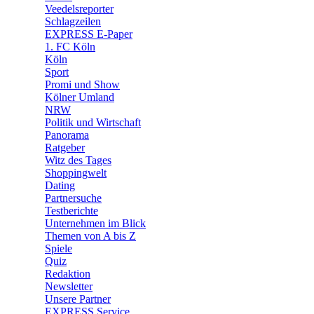
🛒 Shoppingwelt
Veedelsreporter
🧩 Spiele
Schlagzeilen
EXPRESS E-Paper
1. FC Köln
Köln
Sport
Promi und Show
Kölner Umland
NRW
Politik und Wirtschaft
Panorama
Ratgeber
Witz des Tages
Shoppingwelt
Dating
Partnersuche
Testberichte
Unternehmen im Blick
Themen von A bis Z
Spiele
Quiz
Redaktion
Newsletter
Unsere Partner
EXPRESS Service