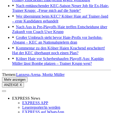
Nach enttäuschender KEC-Saison
Neuer Job für Ex-Haie-
Trainer Krupp: „Freue mich auf die Spiele“
Wer übernimmt beim KEC?
Kölner Haie auf Trainer-Jagd
– erste Kandidaten gehandelt
Nach Aus in Pre-Playoffs
Haie treffen Entscheidung über
Zukunft von Coach Uwe Krupp
Großer Umbruch steht bevor
Haie-Profis vor Iserlohn-
Abgang – KEC an Nationalspielern dran
Kommentar zu den Kölner Haien
Krachend gescheitert!
Hat der KEC überhaupt noch einen Plan?
Kölner Haie vor Scherbenhaufen
Playoff-Aus: Kapitän
Müller lässt Bombe platzen – Trainer Krupp weg?
Themen:
Lanxess-Arena
Moritz Müller
Mehr anzeigen
ANZEIGE X
EXPRESS News
EXPRESS APP
Leserreporter/in werden
EXPRESS auf WhatsApp