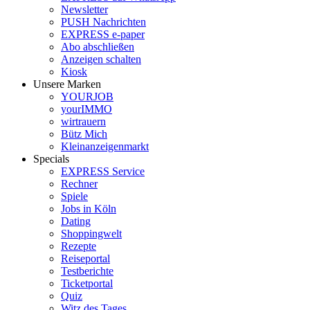
Newsletter
PUSH Nachrichten
EXPRESS e-paper
Abo abschließen
Anzeigen schalten
Kiosk
Unsere Marken
YOURJOB
yourIMMO
wirtrauern
Bütz Mich
Kleinanzeigenmarkt
Specials
EXPRESS Service
Rechner
Spiele
Jobs in Köln
Dating
Shoppingwelt
Rezepte
Reiseportal
Testberichte
Ticketportal
Quiz
Witz des Tages