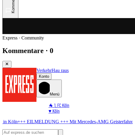
Kommentare
Express · Community
Kommentare · 0
Verkehr
Hau raus
Konto
Menü
🐐 1. FC Köln
♥️ Köln
⭐ Promi
LDUNG +++
Mit Mercedes-AMG
Geisterfahrer am Rhein – Straßensp
🏆 Sport
🛒 Shoppingwelt