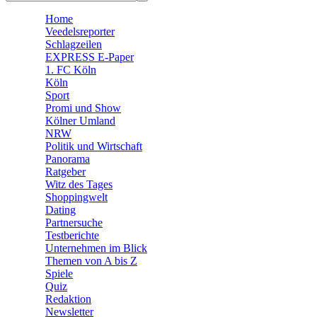
🧩 Spiele
Home
Veedelsreporter
Schlagzeilen
EXPRESS E-Paper
1. FC Köln
Köln
Sport
Promi und Show
Kölner Umland
NRW
Politik und Wirtschaft
Panorama
Ratgeber
Witz des Tages
Shoppingwelt
Dating
Partnersuche
Testberichte
Unternehmen im Blick
Themen von A bis Z
Spiele
Quiz
Redaktion
Newsletter