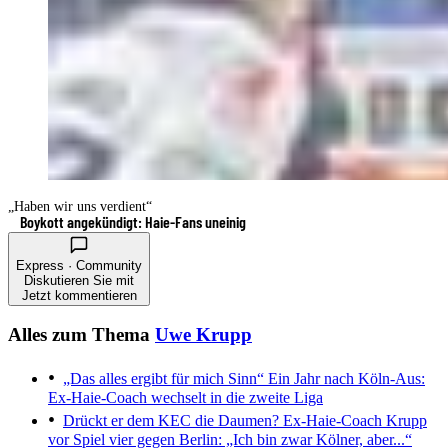
„Haben wir uns verdient“
Boykott angekündigt: Haie-Fans uneinig
Express · Community
Diskutieren Sie mit
Jetzt kommentieren
Alles zum Thema
Uwe Krupp
„Das alles ergibt für mich Sinn“
Ein Jahr nach Köln-Aus:
Ex-Haie-Coach wechselt in die zweite Liga
Drückt er dem KEC die Daumen?
Ex-Haie-Coach Krupp
vor Spiel vier gegen Berlin: „Ich bin zwar Kölner, aber...“