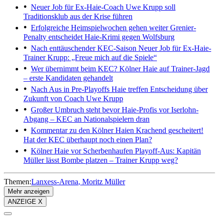
Neuer Job für Ex-Haie-Coach
Uwe Krupp soll
Traditionsklub aus der Krise führen
Erfolgreiche Heimspielwochen gehen weiter
Grenier-
Penalty entscheidet Haie-Krimi gegen Wolfsburg
Nach enttäuschender KEC-Saison
Neuer Job für Ex-Haie-
Trainer Krupp: „Freue mich auf die Spiele“
Wer übernimmt beim KEC?
Kölner Haie auf Trainer-Jagd
– erste Kandidaten gehandelt
Nach Aus in Pre-Playoffs
Haie treffen Entscheidung über
Zukunft von Coach Uwe Krupp
Großer Umbruch steht bevor
Haie-Profis vor Iserlohn-
Abgang – KEC an Nationalspielern dran
Kommentar zu den Kölner Haien
Krachend gescheitert!
Hat der KEC überhaupt noch einen Plan?
Kölner Haie vor Scherbenhaufen
Playoff-Aus: Kapitän
Müller lässt Bombe platzen – Trainer Krupp weg?
Themen:
Lanxess-Arena
Moritz Müller
Mehr anzeigen
ANZEIGE X