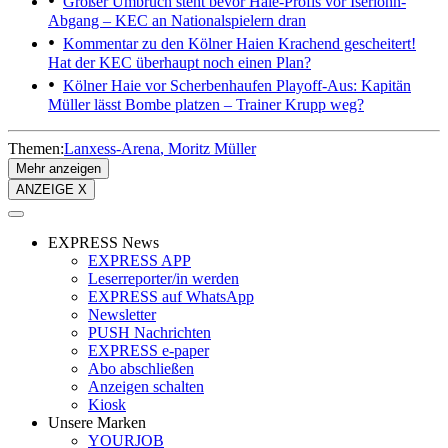
Großer Umbruch steht bevor
Haie-Profis vor Iserlohn-
Abgang – KEC an Nationalspielern dran
Kommentar zu den Kölner Haien
Krachend gescheitert!
Hat der KEC überhaupt noch einen Plan?
Kölner Haie vor Scherbenhaufen
Playoff-Aus: Kapitän
Müller lässt Bombe platzen – Trainer Krupp weg?
Themen:
Lanxess-Arena
Moritz Müller
Mehr anzeigen
ANZEIGE X
EXPRESS News
EXPRESS APP
Leserreporter/in werden
EXPRESS auf WhatsApp
Newsletter
PUSH Nachrichten
EXPRESS e-paper
Abo abschließen
Anzeigen schalten
Kiosk
Unsere Marken
YOURJOB