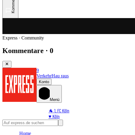
Kommentare
Express · Community
Kommentare · 0
9
Verkehr
Hau raus
Konto
Menü
🐐 1. FC Köln
♥️ Köln
⭐ Promi
🏆 Sport
Home