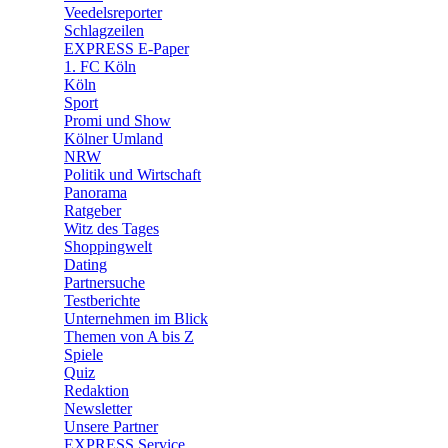
🛒 Shoppingwelt
Veedelsreporter
🧩 Spiele
Schlagzeilen
EXPRESS E-Paper
1. FC Köln
Köln
Sport
Promi und Show
Kölner Umland
NRW
Politik und Wirtschaft
Panorama
Ratgeber
Witz des Tages
Shoppingwelt
Dating
Partnersuche
Testberichte
Unternehmen im Blick
Themen von A bis Z
Spiele
Quiz
Redaktion
Newsletter
Unsere Partner
EXPRESS Service