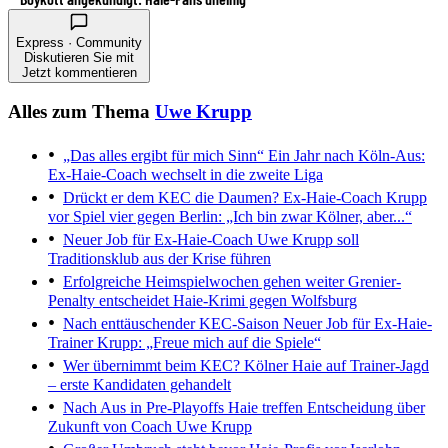
Express · Community
Diskutieren Sie mit
Jetzt kommentieren
Alles zum Thema
Uwe Krupp
„Das alles ergibt für mich Sinn“
Ein Jahr nach Köln-Aus:
Ex-Haie-Coach wechselt in die zweite Liga
Drückt er dem KEC die Daumen?
Ex-Haie-Coach Krupp
vor Spiel vier gegen Berlin: „Ich bin zwar Kölner, aber...“
Neuer Job für Ex-Haie-Coach
Uwe Krupp soll
Traditionsklub aus der Krise führen
Erfolgreiche Heimspielwochen gehen weiter
Grenier-
Penalty entscheidet Haie-Krimi gegen Wolfsburg
Nach enttäuschender KEC-Saison
Neuer Job für Ex-Haie-
Trainer Krupp: „Freue mich auf die Spiele“
Wer übernimmt beim KEC?
Kölner Haie auf Trainer-Jagd
– erste Kandidaten gehandelt
Nach Aus in Pre-Playoffs
Haie treffen Entscheidung über
Zukunft von Coach Uwe Krupp