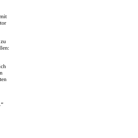
mit
tor
 zu
len:
ich
en
ten
.“