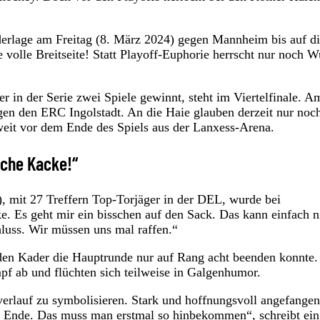
iederlage am Freitag (8. März 2024) gegen Mannheim bis auf d
 volle Breitseite! Statt Playoff-Euphorie herrscht nur noch W
r in der Serie zwei Spiele gewinnt, steht im Viertelfinale. A
en den ERC Ingolstadt. An die Haie glauben derzeit nur noc
eit vor dem Ende des Spiels aus der Lanxess-Arena.
iche Kacke!“
3), mit 27 Treffern Top-Torjäger in der DEL, wurde bei
e. Es geht mir ein bisschen auf den Sack. Das kann einfach n
luss. Wir müssen uns mal raffen.“
 den Kader die Hauptrunde nur auf Rang acht beenden konnte.
f ab und flüchten sich teilweise in Galgenhumor.
erlauf zu symbolisieren. Stark und hoffnungsvoll angefangen
am Ende. Das muss man erstmal so hinbekommen“, schreibt ein