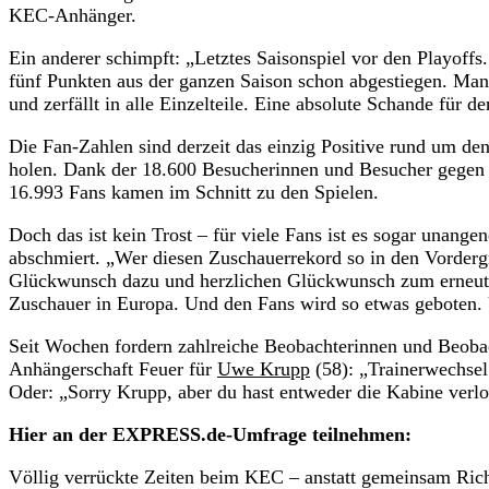
KEC-Anhänger.
Ein anderer schimpft: „Letztes Saisonspiel vor den Playoffs
fünf Punkten aus der ganzen Saison schon abgestiegen. Man 
und zerfällt in alle Einzelteile. Eine absolute Schande für d
Die Fan-Zahlen sind derzeit das einzig Positive rund um den
holen. Dank der 18.600 Besucherinnen und Besucher gegen
16.993 Fans kamen im Schnitt zu den Spielen.
Doch das ist kein Trost – für viele Fans ist es sogar unange
abschmiert. „Wer diesen Zuschauerrekord so in den Vordergr
Glückwunsch dazu und herzlichen Glückwunsch zum erneuten
Zuschauer in Europa. Und den Fans wird so etwas geboten.
Seit Wochen fordern zahlreiche Beobachterinnen und Beobach
Anhängerschaft Feuer für
Uwe Krupp
(58): „Trainerwechsel
Oder: „Sorry Krupp, aber du hast entweder die Kabine verlor
Hier an der EXPRESS.de-Umfrage teilnehmen:
Völlig verrückte Zeiten beim KEC – anstatt gemeinsam Rich