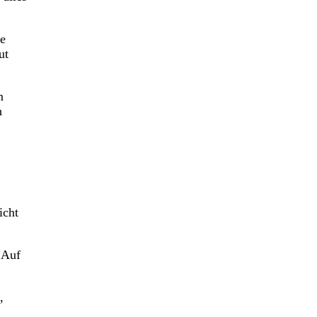
ie
ut
m
h
icht
 Auf
,