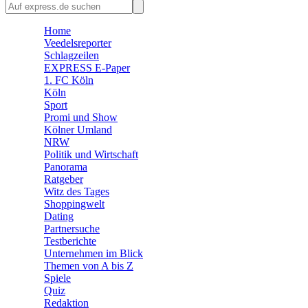
🛒 Shoppingwelt
Home
🧩 Spiele
Veedelsreporter
Schlagzeilen
EXPRESS E-Paper
1. FC Köln
Köln
Sport
Promi und Show
Kölner Umland
NRW
Politik und Wirtschaft
Panorama
Ratgeber
Witz des Tages
Shoppingwelt
Dating
Partnersuche
Testberichte
Unternehmen im Blick
Themen von A bis Z
Spiele
Quiz
Redaktion