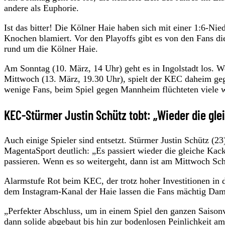
andere als Euphorie.
Ist das bitter! Die Kölner Haie haben sich mit einer 1:6-N
Knochen blamiert. Vor den Playoffs gibt es von den Fans die
rund um die Kölner Haie.
Am Sonntag (10. März, 14 Uhr) geht es in Ingolstadt los. We
Mittwoch (13. März, 19.30 Uhr), spielt der KEC daheim geg
wenige Fans, beim Spiel gegen Mannheim flüchteten viele w
KEC-Stürmer Justin Schütz tobt: „Wieder die gle
Auch einige Spieler sind entsetzt. Stürmer Justin Schütz (2
MagentaSport deutlich: „Es passiert wieder die gleiche Kack
passieren. Wenn es so weitergeht, dann ist am Mittwoch Sch
Alarmstufe Rot beim KEC, der trotz hoher Investitionen in
dem Instagram-Kanal der Haie lassen die Fans mächtig Damp
„Perfekter Abschluss, um in einem Spiel den ganzen Saisonv
dann solide abgebaut bis hin zur bodenlosen Peinlichkeit 