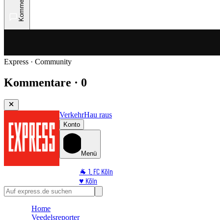
Kommentare
Express · Community
Kommentare · 0
Verkehr
Hau raus
Konto
Menü
🐐 1. FC Köln
♥️ Köln
⭐ Promi
🏆 Sport
Home
🛒 Shoppingwelt
Veedelsreporter