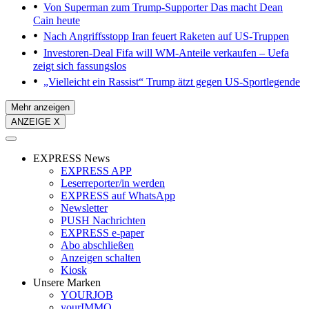
Von Superman zum Trump-Supporter
Das macht Dean
Cain heute
Nach Angriffsstopp
Iran feuert Raketen auf US-Truppen
Investoren-Deal
Fifa will WM-Anteile verkaufen – Uefa
zeigt sich fassungslos
„Vielleicht ein Rassist“
Trump ätzt gegen US-Sportlegende
Mehr anzeigen
ANZEIGE X
EXPRESS News
EXPRESS APP
Leserreporter/in werden
EXPRESS auf WhatsApp
Newsletter
PUSH Nachrichten
EXPRESS e-paper
Abo abschließen
Anzeigen schalten
Kiosk
Unsere Marken
YOURJOB
yourIMMO