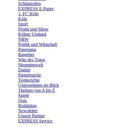
🧩 Spiele
Schlagzeilen
EXPRESS E-Paper
1. FC Köln
Köln
Sport
Promi und Show
Kölner Umland
NRW
Politik und Wirtschaft
Panorama
Ratgeber
Witz des Tages
Shoppingwelt
Dating
Partnersuche
Testberichte
Unternehmen im Blick
Themen von A bis Z
Spiele
Quiz
Redaktion
Newsletter
Unsere Partner
EXPRESS Service