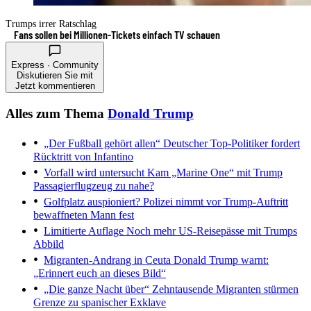
Trumps irrer Ratschlag
Fans sollen bei Millionen-Tickets einfach TV schauen
Express · Community
Diskutieren Sie mit
Jetzt kommentieren
Alles zum Thema
Donald Trump
„Der Fußball gehört allen“
Deutscher Top-Politiker fordert
Rücktritt von Infantino
Vorfall wird untersucht
Kam „Marine One“ mit Trump
Passagierflugzeug zu nahe?
Golfplatz auspioniert?
Polizei nimmt vor Trump-Auftritt
bewaffneten Mann fest
Limitierte Auflage
Noch mehr US-Reisepässe mit Trumps
Abbild
Migranten-Andrang in Ceuta
Donald Trump warnt:
„Erinnert euch an dieses Bild“
„Die ganze Nacht über“
Zehntausende Migranten stürmen
Grenze zu spanischer Exklave