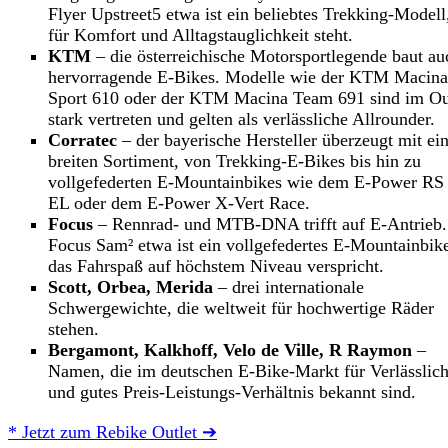
Flyer Upstreet5 etwa ist ein beliebtes Trekking-Modell
für Komfort und Alltagstauglichkeit steht.
KTM
– die österreichische Motorsportlegende baut au
hervorragende E-Bikes. Modelle wie der KTM Macina
Sport 610 oder der KTM Macina Team 691 sind im Ou
stark vertreten und gelten als verlässliche Allrounder.
Corratec
– der bayerische Hersteller überzeugt mit e
breiten Sortiment, von Trekking-E-Bikes bis hin zu
vollgefederten E-Mountainbikes wie dem E-Power RS
EL oder dem E-Power X-Vert Race.
Focus
– Rennrad- und MTB-DNA trifft auf E-Antrieb.
Focus Sam² etwa ist ein vollgefedertes E-Mountainbik
das Fahrspaß auf höchstem Niveau verspricht.
Scott, Orbea, Merida
– drei internationale
Schwergewichte, die weltweit für hochwertige Räder
stehen.
Bergamont, Kalkhoff, Velo de Ville, R Raymon
–
Namen, die im deutschen E-Bike-Markt für Verlässlich
und gutes Preis-Leistungs-Verhältnis bekannt sind.
* Jetzt zum Rebike Outlet ➔