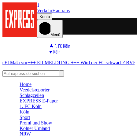
1
Verkehr
Hau raus
Konto
Menü
🐐 1. FC Köln
♥️ Köln
⭐ Promi
+ EILMELDUNG +++
Wird der FC schwach?
BVB bereitet All-in-A
🏆 Sport
🛒 Shoppingwelt
🧩 Spiele
Home
Veedelsreporter
Schlagzeilen
EXPRESS E-Paper
1. FC Köln
Köln
Sport
Promi und Show
Kölner Umland
NRW