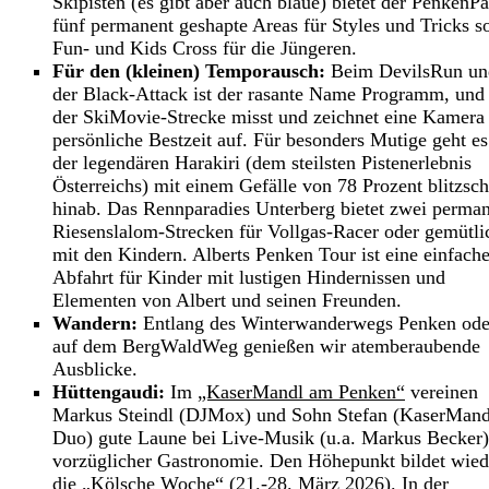
Skipisten (es gibt aber auch blaue) bietet der PenkenP
fünf permanent geshapte Areas für Styles und Tricks s
Fun- und Kids Cross für die Jüngeren.
Für den (kleinen) Temporausch:
Beim DevilsRun un
der Black-Attack ist der rasante Name Programm, und
der SkiMovie-Strecke misst und zeichnet eine Kamera 
persönliche Bestzeit auf. Für besonders Mutige geht es
der legendären Harakiri (dem steilsten Pistenerlebnis
Österreichs) mit einem Gefälle von 78 Prozent blitzsch
hinab. Das Rennparadies Unterberg bietet zwei perma
Riesenslalom-Strecken für Vollgas-Racer oder gemütli
mit den Kindern. Alberts Penken Tour ist eine einfach
Abfahrt für Kinder mit lustigen Hindernissen und
Elementen von Albert und seinen Freunden.
Wandern:
Entlang des Winterwanderwegs Penken ode
auf dem BergWaldWeg genießen wir atemberaubende
Ausblicke.
Hüttengaudi:
Im
„KaserMandl am Penken“
vereinen
Markus Steindl (DJMox) und Sohn Stefan (KaserMand
Duo) gute Laune bei Live-Musik (u.a. Markus Becker)
vorzüglicher Gastronomie. Den Höhepunkt bildet wied
die
„Kölsche Woche“
(21.-28. März 2026). In der