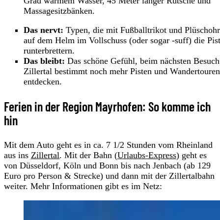
Grad warmem Wasser, 45 Meter langer Rutsche und
Massagesitzbänken.
Das nervt:
Typen, die mit Fußballtrikot und Plüschoh
auf dem Helm im Vollschuss (oder sogar -suff) die Pis
runterbrettern.
Das bleibt:
Das schöne Gefühl, beim nächsten Besuch
Zillertal bestimmt noch mehr Pisten und Wandertouren
entdecken.
Ferien in der Region Mayrhofen: So komme ich
hin
Mit dem Auto geht es in ca. 7 1/2 Stunden vom Rheinland
aus ins
Zillertal
. Mit der Bahn (
Urlaubs-Express
) geht es
von Düsseldorf, Köln und Bonn bis nach Jenbach (ab 129
Euro pro Person & Strecke) und dann mit der Zillertalbahn
weiter. Mehr Informationen gibt es im Netz: