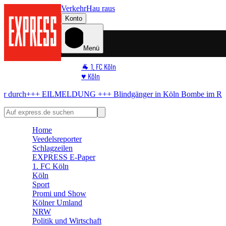
Verkehr
Hau raus
Konto
Menü
🐐 1. FC Köln
♥️ Köln
⭐ Promi
LMELDUNG +++
Blindgänger in Köln
Bombe im Rhein! Hier kommt ke
🏆 Sport
🛒 Shoppingwelt
🧩 Spiele
Home
Veedelsreporter
Schlagzeilen
EXPRESS E-Paper
1. FC Köln
Köln
Sport
Promi und Show
Kölner Umland
NRW
Politik und Wirtschaft