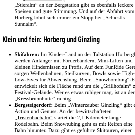
„Stieralm“
an der Bergstation gibt es ebenfalls leckere
Speisen und gute Stimmung. Und auf der Abfahrt vom
Horberg lohnt sich immer ein Stopp bei „Schiestls
Sunnalm“.
Klein und fein: Horberg und Ginzling
Skifahren:
Im Kinder-Land an der Talstation Horberg
werden Anfänger mit Förderbändern, Mini-Liften und
kleinen Hindernissen zu Profis. Auf dem FunRide Ger
sorgen Wellenbahnen, Steilkurven, Bowls sowie High-
Low-Fives für Abwechslung. Beim „Snowbombing“-E
entwickelt sich die Fläche rund um die
„Grillhofalm“
z
Festival-Gelände. Wer es etwas ruhiger mag, ist an der
„Kressbrunnhütte“ richtig.
Bergsteigerdorf:
Beim „Winterzauber Ginzling“ gibt 
Action und Genuss. An der bewirtschafteten
„Tristenbachalm“
startet die 2,1 Kilometer lange
Rodelbahn. Beim Snowtubing geht es mit Reifen eine
Bahn hinunter. Dazu gibt es geführte Skitouren, einen