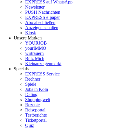
EXPRESS auf WhatsApp
Newsletter
PUSH Nachrichten
EXPRESS e-paper
Abo abschließen
Anzeigen schalten
Kiosk
Unsere Marken
YOURJOB
yourIMMO
wirtrauern
Bütz Mich
Kleinanzeigenmarkt
Specials
EXPRESS Service
Rechner
Spiele
Jobs in Köln
Dating
Shoppingwelt
Rezepte
Reiseportal
Testberichte
Ticketportal
Quiz