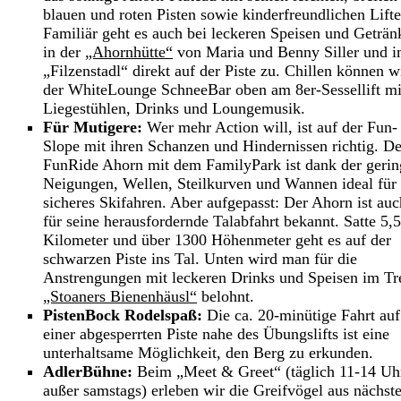
blauen und roten Pisten sowie kinderfreundlichen Lifte
Familiär geht es auch bei leckeren Speisen und Geträn
in der
„Ahornhütte“
von Maria und Benny Siller und 
„Filzenstadl“ direkt auf der Piste zu. Chillen können w
der WhiteLounge SchneeBar oben am 8er-Sessellift mi
Liegestühlen, Drinks und Loungemusik.
Für Mutigere:
Wer mehr Action will, ist auf der Fun-
Slope mit ihren Schanzen und Hindernissen richtig. De
FunRide Ahorn mit dem FamilyPark ist dank der geri
Neigungen, Wellen, Steilkurven und Wannen ideal für
sicheres Skifahren. Aber aufgepasst: Der Ahorn ist auc
für seine herausfordernde Talabfahrt bekannt. Satte 5,5
Kilometer und über 1300 Höhenmeter geht es auf der
schwarzen Piste ins Tal. Unten wird man für die
Anstrengungen mit leckeren Drinks und Speisen im Tr
„Stoaners Bienenhäusl“
belohnt.
PistenBock Rodelspaß:
Die ca. 20-minütige Fahrt auf
einer abgesperrten Piste nahe des Übungslifts ist eine
unterhaltsame Möglichkeit, den Berg zu erkunden.
AdlerBühne:
Beim „Meet & Greet“ (täglich 11-14 Uh
außer samstags) erleben wir die Greifvögel aus nächste