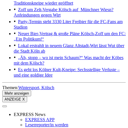
Traditionskneipe wieder geöffnet
Zoff um Zelt-Vergabe
Kölsch auf Münchner Wiesn?
Anfeindungen gegen Wirt
Party-Termin steht
3330 Liter Freibier für die FC-Fans am
Stadion
Neuer Bier-Vertrag & große Pläne
Kölsch-Zoff um den FC:
„Ein Politikum!“
Lokal erstrahlt in neuem Glanz
Altstadt-Wirt lässt Wut über
die Stadt Köln ab
„Äh, stopp – wo ist mein Schaum?“
Was macht der Köbes
mit dem Kölsch?
Es geht los
Kölner Kult-Kneipe: Sechsstellige Verluste –
und eine goldige Idee
Themen:
Wintersport
Kölsch
Mehr anzeigen
ANZEIGE X
EXPRESS News
EXPRESS APP
Leserreporter/in werden