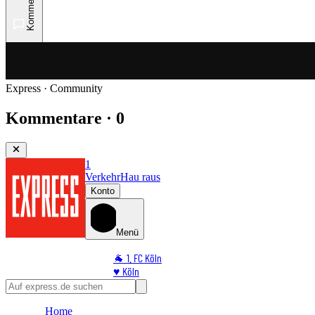
Kommentare
Express · Community
Kommentare · 0
1
Verkehr
Hau raus
Konto
Menü
🐐 1. FC Köln
♥️ Köln
⭐ Promi
🏆 Sport
Home