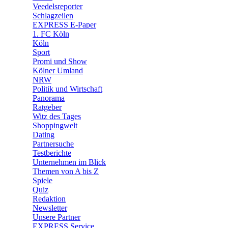
🛒 Shoppingwelt
Veedelsreporter
🧩 Spiele
Schlagzeilen
EXPRESS E-Paper
1. FC Köln
Köln
Sport
Promi und Show
Kölner Umland
NRW
Politik und Wirtschaft
Panorama
Ratgeber
Witz des Tages
Shoppingwelt
Dating
Partnersuche
Testberichte
Unternehmen im Blick
Themen von A bis Z
Spiele
Quiz
Redaktion
Newsletter
Unsere Partner
EXPRESS Service