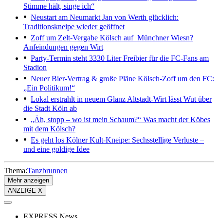
Stimme hält, singe ich“
Neustart am Neumarkt
Jan von Werth glücklich:
Traditionskneipe wieder geöffnet
Zoff um Zelt-Vergabe
Kölsch auf Münchner Wiesn?
Anfeindungen gegen Wirt
Party-Termin steht
3330 Liter Freibier für die FC-Fans am
Stadion
Neuer Bier-Vertrag & große Pläne
Kölsch-Zoff um den FC:
„Ein Politikum!“
Lokal erstrahlt in neuem Glanz
Altstadt-Wirt lässt Wut über
die Stadt Köln ab
„Äh, stopp – wo ist mein Schaum?“
Was macht der Köbes
mit dem Kölsch?
Es geht los
Kölner Kult-Kneipe: Sechsstellige Verluste –
und eine goldige Idee
Thema:
Tanzbrunnen
Mehr anzeigen
ANZEIGE X
EXPRESS News