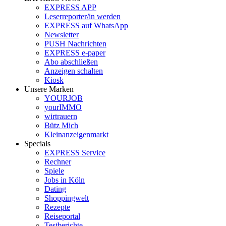
EXPRESS APP
Leserreporter/in werden
EXPRESS auf WhatsApp
Newsletter
PUSH Nachrichten
EXPRESS e-paper
Abo abschließen
Anzeigen schalten
Kiosk
Unsere Marken
YOURJOB
yourIMMO
wirtrauern
Bütz Mich
Kleinanzeigenmarkt
Specials
EXPRESS Service
Rechner
Spiele
Jobs in Köln
Dating
Shoppingwelt
Rezepte
Reiseportal
Testberichte