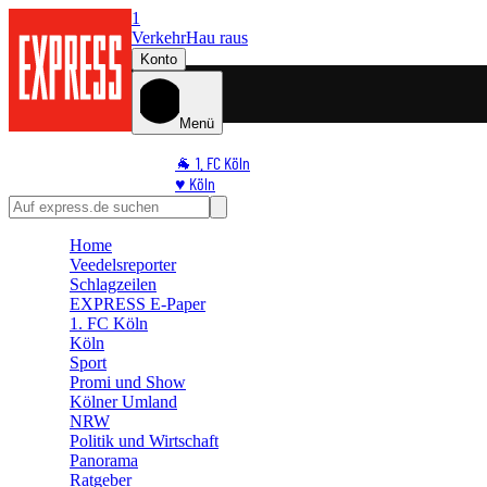
1
Verkehr
Hau raus
Konto
Menü
🐐 1. FC Köln
♥️ Köln
⭐ Promi
🏆 Sport
Home
🛒 Shoppingwelt
Veedelsreporter
🧩 Spiele
Schlagzeilen
EXPRESS E-Paper
1. FC Köln
Köln
Sport
Promi und Show
Kölner Umland
NRW
Politik und Wirtschaft
Panorama
Ratgeber