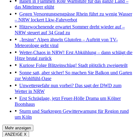
Italien in Flammen
Rote Warnstufe für das ganze Land –
das Mittelmeer glüht
Gegen Versorgungsengpässe
Rhein führt zu wenig Wasser
– NRW lockert Lkw-Fahrverbot
Hitzewochenende erwartet
Sommer dreht wieder auf –
NRW steuert auf 34 Grad zu
„Irrsinn“
Alpen ähneln Glutofen – Auftritt von TV-
Meteorologe geht viral
Wetter-Chaos in NRW!
Erst Abkühlung – dann schlägt die
Hitze brutal zurück
Kuriose Folge
Blitzeinschlag! Stadt plötzlich zweigeteilt
Sonne satt, aber sicher!
So machen Sie Balkon und Garten
zur Wohlfühl-Oase
Unwettergefahr nun vorbei?
Das sagt der DWD zum
Wetter in NRW
Erst Schräglage, jetzt Feuer-Hölle
Drama um Kölner
Bootshaus
Sturm und Starkregen
Gewitterwarnung für Region rund
um Köln
Mehr anzeigen
ANZEIGE X