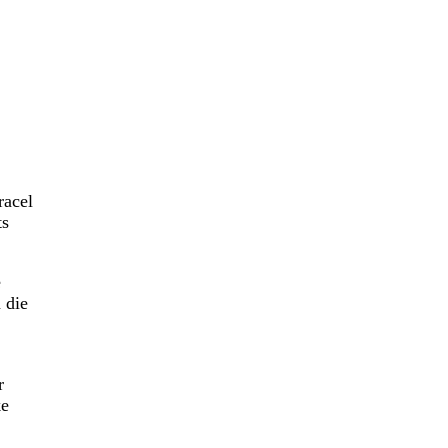
racel
ts
e
 die
r
ke