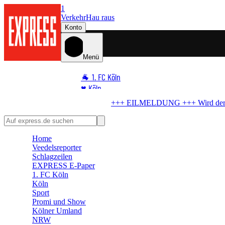
1
Verkehr
Hau raus
Konto
Menü
🐐 1. FC Köln
♥️ Köln
⭐ Promi
 der FC schwach?
BVB bereitet All-in-Angebot für El Mala vor
🏆 Sport
🛒 Shoppingwelt
Home
🧩 Spiele
Veedelsreporter
Schlagzeilen
EXPRESS E-Paper
1. FC Köln
Köln
Sport
Promi und Show
Kölner Umland
NRW