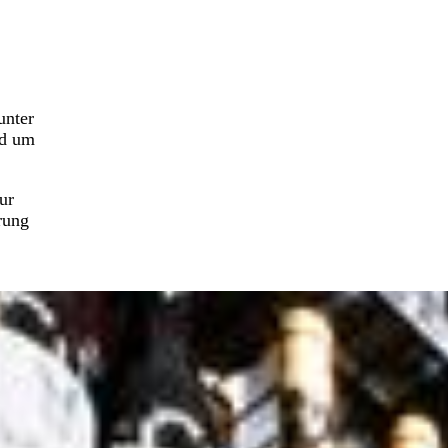
unter
nd um
ur
rung