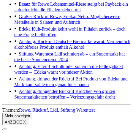
Ersatz für Rewe
Lebensmittel-Riese steigt bei Payback ein
– doch nicht alle Filialen ziehen mit
Großer Rückruf
Rewe, Edeka, Netto: Möglicherweise
Metallteile in Salaten und Aufstrich
Edeka
Kult-Produkt kehrt wohl in Filialen zurück – doch
eine Frage bleibt offen
Achtung, Rückruf
Deutsche Biermarke warnt: Vermeintlich
alkoholfreies Produkt enthält Alkohol
Stiftung Warentest
Lidl schmiert ab – ein Supermarkt hat
die beste Sonnencreme 2024
Achtung, Eltern!
Schulkinder sollen in die Falle gelockt
werden – Edeka warnt vor mieser Aktion
Achtung, dringender Rückruf
Bei Produkt von Edeka und
Marktkauf sollte man genau hinschauen
Achtung, dringender Rückruf
Brötchen von großen
Supermarktketten betroffen – Verletzungsgefahr droht
Themen:
Rewe
Rückruf
Lidl
Stiftung Warentest
Mehr anzeigen
ANZEIGE X