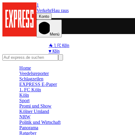
1
Verkehr
Hau raus
Konto
Menü
🐐 1. FC Köln
♥️ Köln
⭐ Promi
🏆 Sport
Home
🛒 Shoppingwelt
Veedelsreporter
🧩 Spiele
Schlagzeilen
EXPRESS E-Paper
1. FC Köln
Köln
Sport
Promi und Show
Kölner Umland
NRW
Politik und Wirtschaft
Panorama
Ratgeber