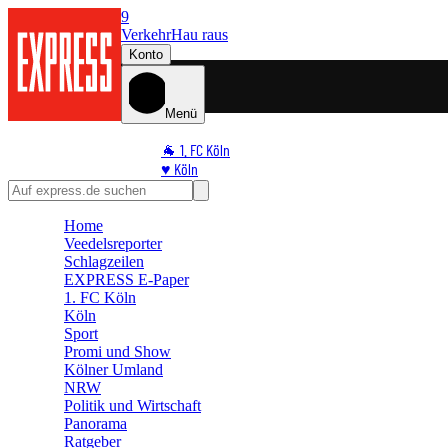
9
Verkehr
Hau raus
Konto
Menü
🐐 1. FC Köln
♥️ Köln
⭐ Promi
🏆 Sport
Home
🛒 Shoppingwelt
Veedelsreporter
🧩 Spiele
Schlagzeilen
EXPRESS E-Paper
1. FC Köln
Köln
Sport
Promi und Show
Kölner Umland
NRW
Politik und Wirtschaft
Panorama
Ratgeber