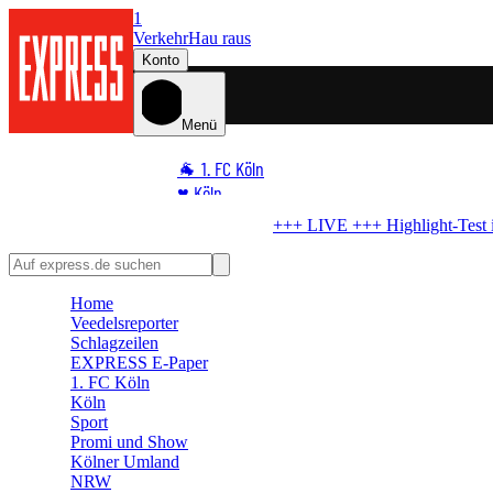
1
Verkehr
Hau raus
Konto
Menü
🐐 1. FC Köln
♥️ Köln
⭐ Promi
+
Highlight-Test im Ticker
Startelf da – WM-Star gibt FC-Debüt
🏆 Sport
🛒 Shoppingwelt
Home
🧩 Spiele
Veedelsreporter
Schlagzeilen
EXPRESS E-Paper
1. FC Köln
Köln
Sport
Promi und Show
Kölner Umland
NRW