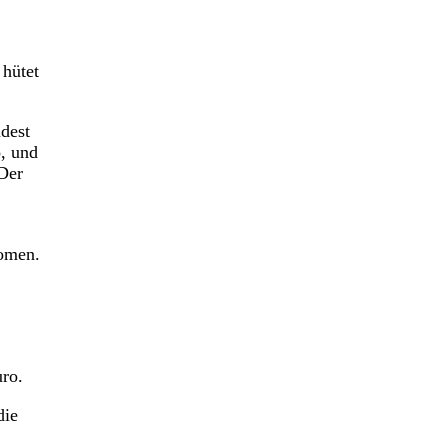
 hütet
ndest
o, und
 Der
romen.
uro.
die