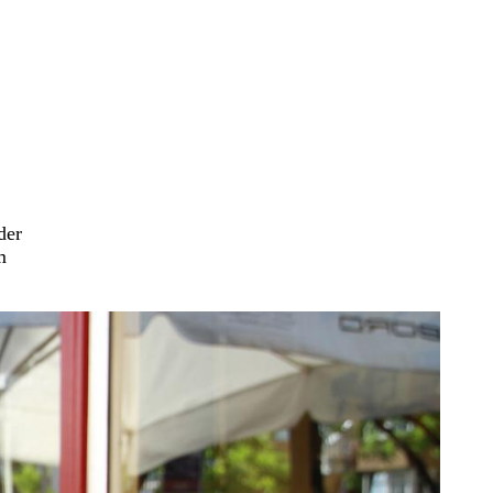
der
m