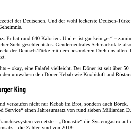
ezettel der Deutschen. Und der wohl leckerste Deutsch-Türke
Geheimnis.
anz. Er hat rund 640 Kalorien. Und er ist gar kein „er“ – zumi
cher Sicht geschlechtslos. Genderneutrales Schmackofatz als
hmeckt der Deutsch-Türke mit dem besonderen Dreh uns allen.
zt.
ts – okay, eine Falafel vielleicht. Der Döner ist seit über 50
Legenden umwabern den Döner Kebab wie Knobiduft und Rösta
rger King
nd verkaufen nicht nur Kebab im Brot, sondern auch Börek,
ood Service“ einen Jahresumsatz von rund sieben Milliarden E
Franchisesystem vernetzte – „Dönastie“ die Systemgastro auf 
msatz – die Zahlen sind von 2018: