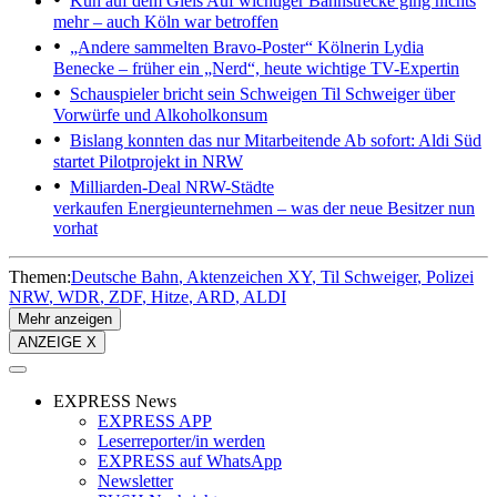
Kuh auf dem Gleis
Auf wichtiger Bahnstrecke ging nichts
mehr – auch Köln war betroffen
„Andere sammelten Bravo-Poster“
Kölnerin Lydia
Benecke – früher ein „Nerd“, heute wichtige TV-Expertin
Schauspieler bricht sein Schweigen
Til Schweiger über
Vorwürfe und Alkoholkonsum
Bislang konnten das nur Mitarbeitende
Ab sofort: Aldi Süd
startet Pilotprojekt in NRW
Milliarden-Deal
NRW-Städte
verkaufen Energieunternehmen – was der neue Besitzer nun
vorhat
Themen:
Deutsche Bahn
Aktenzeichen XY
Til Schweiger
Polizei
NRW
WDR
ZDF
Hitze
ARD
ALDI
Mehr anzeigen
ANZEIGE X
EXPRESS News
EXPRESS APP
Leserreporter/in werden
EXPRESS auf WhatsApp
Newsletter