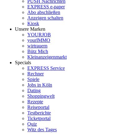
PUSH Nachrichten
EXPRESS e-paper
Abo abschließen
Anzeigen schalten
Kiosk
Unsere Marken
YOURJOB
yourIMMO
wirtrauern
Bütz Mich
Kleinanzeigenmarkt
Specials
EXPRESS Service
Rechner
Spiele
Jobs in Köln
Dating
Shoppingwelt
Rezepte
Reiseportal
Testberichte
Ticketportal
Quiz
Witz des Tages