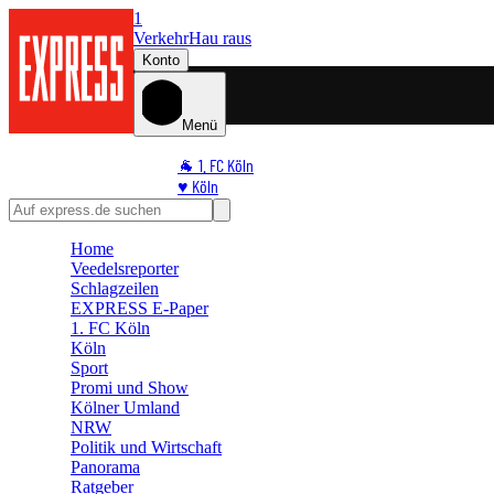
1
Verkehr
Hau raus
Konto
Menü
🐐 1. FC Köln
♥️ Köln
⭐ Promi
🏆 Sport
Home
🛒 Shoppingwelt
Veedelsreporter
🧩 Spiele
Schlagzeilen
EXPRESS E-Paper
1. FC Köln
Köln
Sport
Promi und Show
Kölner Umland
NRW
Politik und Wirtschaft
Panorama
Ratgeber