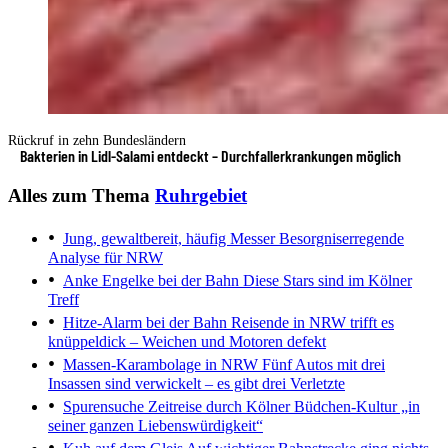
Rückruf in zehn Bundesländern
Bakterien in Lidl-Salami entdeckt – Durchfallerkrankungen möglich
Alles zum Thema
Ruhrgebiet
Jung, gewaltbereit, häufig Messer
Besorgniserregende
Analyse für NRW
Anke Engelke bei der Bahn
Diese Stars sind im Kölner
Treff
Hitze-Alarm bei der Bahn
Reisende in NRW trifft es
knüppeldick – Weichen und Motoren defekt
Massen-Karambolage in NRW
Fünf Autos mit drei
Insassen sind verwickelt – es gibt drei Verletzte
Spurensuche
Zeitreise durch Kölner Büdchen-Kultur „in
seiner ganzen Liebenswürdigkeit“