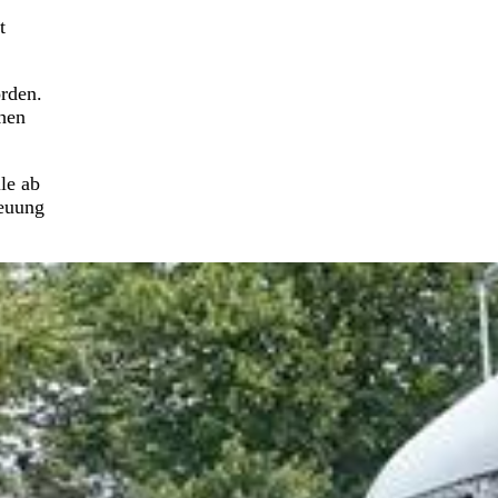
t
rden.
hen
le ab
reuung