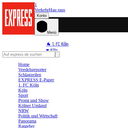
1
Verkehr
Hau raus
Konto
Menü
🐐 1. FC Köln
♥️ Köln
⭐ Promi
Home
🏆 Sport
Veedelsreporter
🛒 Shoppingwelt
Schlagzeilen
🧩 Spiele
EXPRESS E-Paper
1. FC Köln
Köln
Sport
Promi und Show
Kölner Umland
NRW
Politik und Wirtschaft
Panorama
Ratgeber