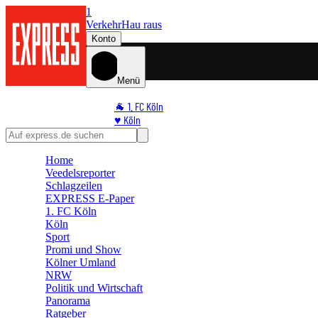
1
Verkehr
Hau raus
Konto
Menü
🐐 1. FC Köln
♥️ Köln
⭐ Promi
🏆 Sport
Home
🛒 Shoppingwelt
Veedelsreporter
🧩 Spiele
Schlagzeilen
EXPRESS E-Paper
1. FC Köln
Köln
Sport
Promi und Show
Kölner Umland
NRW
Politik und Wirtschaft
Panorama
Ratgeber