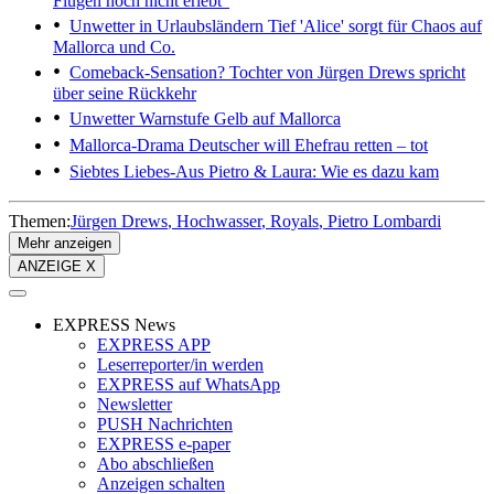
Flügen noch nicht erlebt“
Unwetter in Urlaubsländern
Tief 'Alice' sorgt für Chaos auf
Mallorca und Co.
Comeback-Sensation?
Tochter von Jürgen Drews spricht
über seine Rückkehr
Unwetter
Warnstufe Gelb auf Mallorca
Mallorca-Drama
Deutscher will Ehefrau retten – tot
Siebtes Liebes-Aus
Pietro & Laura: Wie es dazu kam
Themen:
Jürgen Drews
Hochwasser
Royals
Pietro Lombardi
Mehr anzeigen
ANZEIGE X
EXPRESS News
EXPRESS APP
Leserreporter/in werden
EXPRESS auf WhatsApp
Newsletter
PUSH Nachrichten
EXPRESS e-paper
Abo abschließen
Anzeigen schalten