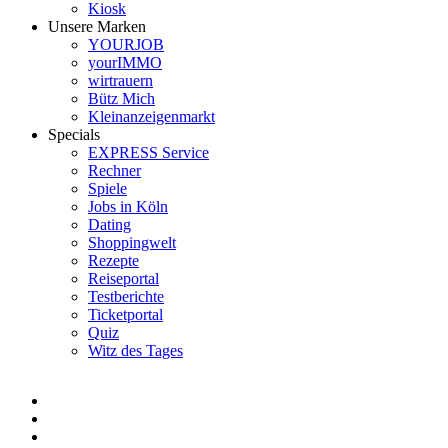
Kiosk
Unsere Marken
YOURJOB
yourIMMO
wirtrauern
Bütz Mich
Kleinanzeigenmarkt
Specials
EXPRESS Service
Rechner
Spiele
Jobs in Köln
Dating
Shoppingwelt
Rezepte
Reiseportal
Testberichte
Ticketportal
Quiz
Witz des Tages