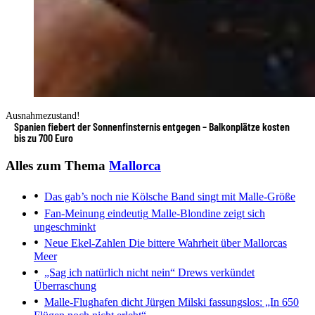
Ausnahmezustand!
Spanien fiebert der Sonnenfinsternis entgegen – Balkonplätze kosten
bis zu 700 Euro
Alles zum Thema
Mallorca
Das gab’s noch nie
Kölsche Band singt mit Malle-Größe
Fan-Meinung eindeutig
Malle-Blondine zeigt sich
ungeschminkt
Neue Ekel-Zahlen
Die bittere Wahrheit über Mallorcas
Meer
„Sag ich natürlich nicht nein“
Drews verkündet
Überraschung
Malle-Flughafen dicht
Jürgen Milski fassungslos: „In 650