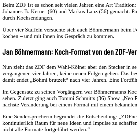
Beim
ZDF
ist es schon seit vielen Jahren eine Art Traditi
Johannes B. Kerner (60) und Markus Lanz (56) gemacht: Pa
durch Kochsendungen.
Über vier Staffeln versuchte sich auch Böhmermann beim Fo
kochen – und mit ihnen ins Gespräch zu kommen.
Jan Böhmermann: Koch-Format von den ZDF-Ver
Nun zieht das ZDF dem Wahl-Kölner aber den Stecker in s
vergangenen vier Jahren, keine neuen Folgen geben. Das bes
damit endet „Böhmi brutzelt“ nach vier Jahren. Eine Fortfü
Im Gegensatz zu seinen Vorgängern war Böhmermanns Ko
sehen. Zuletzt ging auch Tommi Schmitts (36) Show „Neo R
nächste Veränderung bei einem Format mit einem bekannte
Eine Sendersprecherin begründet die Entscheidung: „ZDFneo
kontinuierlich Raum für neue Ideen und Impulse zu schaffe
nicht alle Formate fortgeführt werden.“