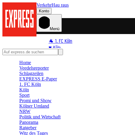
Verkehr
Hau raus
Konto
Menü
🐐 1. FC Köln
♥️ Köln
⭐ Promi
Home
🏆 Sport
Veedelsreporter
🛒 Shoppingwelt
Schlagzeilen
🧩 Spiele
EXPRESS E-Paper
1. FC Köln
Köln
Sport
Promi und Show
Kölner Umland
NRW
Politik und Wirtschaft
Panorama
Ratgeber
Witz des Tages