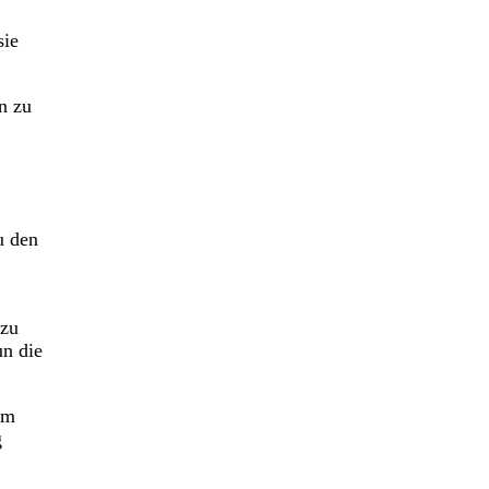
sie
n zu
u den
 zu
un die
Um
g