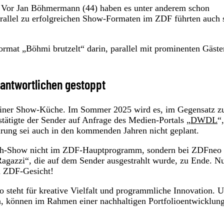
on: Vor Jan Böhmermann (44) haben es unter anderem schon
rallel zu erfolgreichen Show-Formaten im ZDF führten auch 
rmat „Böhmi brutzelt“ darin, parallel mit prominenten Gäste
antwortlichen gestoppt
einer Show-Küche. Im Sommer 2025 wird es, im Gegensatz z
tätigte der Sender auf Anfrage des Medien-Portals „
DWDL
“,
hrung sei auch in den kommenden Jahren nicht geplant.
ch-Show nicht im ZDF-Hauptprogramm, sondern bei ZDFneo
agazzi“, die auf dem Sender ausgestrahlt wurde, zu Ende. N
n ZDF-Gesicht!
 steht für kreative Vielfalt und programmliche Innovation. 
n, können im Rahmen einer nachhaltigen Portfolioentwicklun