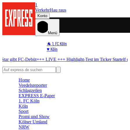
1
Verkehr
Hau raus
Konto
Menü
🐐 1. FC Köln
♥️ Köln
⭐ Promi
FC-Debüt
+++ LIVE +++
Highlight-Test im Ticker
Startelf da – WM-Sta
🏆 Sport
🛒 Shoppingwelt
🧩 Spiele
Home
Veedelsreporter
Schlagzeilen
EXPRESS E-Paper
1. FC Köln
Köln
Sport
Promi und Show
Kölner Umland
NRW