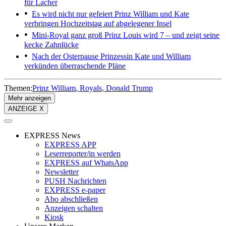
für Lacher
Es wird nicht nur gefeiert
Prinz William und Kate
verbringen Hochzeitstag auf abgelegener Insel
Mini-Royal ganz groß
Prinz Louis wird 7 – und zeigt seine
kecke Zahnlücke
Nach der Osterpause
Prinzessin Kate und William
verkünden überraschende Pläne
Themen:
Prinz William
Royals
Donald Trump
Mehr anzeigen
ANZEIGE X
EXPRESS News
EXPRESS APP
Leserreporter/in werden
EXPRESS auf WhatsApp
Newsletter
PUSH Nachrichten
EXPRESS e-paper
Abo abschließen
Anzeigen schalten
Kiosk