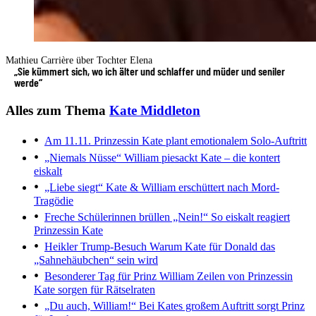
Mathieu Carrière über Tochter Elena
„Sie kümmert sich, wo ich älter und schlaffer und müder und seniler
werde“
Alles zum Thema
Kate Middleton
Am 11.11.
Prinzessin Kate plant emotionalem Solo-Auftritt
„Niemals Nüsse“
William piesackt Kate – die kontert
eiskalt
„Liebe siegt“
Kate & William erschüttert nach Mord-
Tragödie
Freche Schülerinnen brüllen „Nein!“
So eiskalt reagiert
Prinzessin Kate
Heikler Trump-Besuch
Warum Kate für Donald das
„Sahnehäubchen“ sein wird
Besonderer Tag für Prinz William
Zeilen von Prinzessin
Kate sorgen für Rätselraten
„Du auch, William!“
Bei Kates großem Auftritt sorgt Prinz