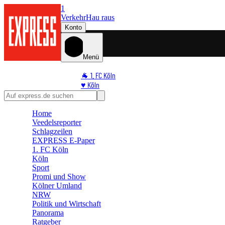
1
Verkehr
Hau raus
Konto
Menü
🐐 1. FC Köln
♥️ Köln
⭐ Promi
🏆 Sport
Home
🛒 Shoppingwelt
Veedelsreporter
🧩 Spiele
Schlagzeilen
EXPRESS E-Paper
1. FC Köln
Köln
Sport
Promi und Show
Kölner Umland
NRW
Politik und Wirtschaft
Panorama
Ratgeber