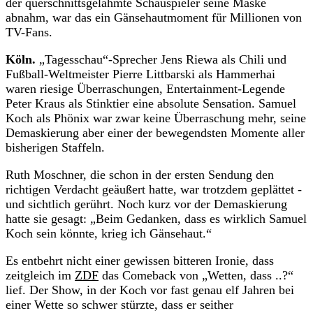
der querschnittsgelähmte Schauspieler seine Maske
abnahm, war das ein Gänsehautmoment für Millionen von
TV-Fans.
Köln.
„Tagesschau“-Sprecher Jens Riewa als Chili und
Fußball-Weltmeister Pierre Littbarski als Hammerhai
waren riesige Überraschungen, Entertainment-Legende
Peter Kraus als Stinktier eine absolute Sensation. Samuel
Koch als Phönix war zwar keine Überraschung mehr, seine
Demaskierung aber einer der bewegendsten Momente aller
bisherigen Staffeln.
Ruth Moschner, die schon in der ersten Sendung den
richtigen Verdacht geäußert hatte, war trotzdem geplättet -
und sichtlich gerührt. Noch kurz vor der Demaskierung
hatte sie gesagt: „Beim Gedanken, dass es wirklich Samuel
Koch sein könnte, krieg ich Gänsehaut.“
Es entbehrt nicht einer gewissen bitteren Ironie, dass
zeitgleich im
ZDF
das Comeback von „Wetten, dass ..?“
lief. Der Show, in der Koch vor fast genau elf Jahren bei
einer Wette so schwer stürzte, dass er seither