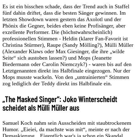
Es ist ein bisschen schade, dass der Trend auch in Staffel
fünf dahin driftet, dass die besten Sänger gewinnen. Im
letzten Showdown waren gestern das Axolotl und der
Phönix die Gegner, beides eben keine Profisänger, aber
exzellente Performer. Die (höchstwahrscheinlich)
professionellen Stimmen - Heldin (klarer Fan-Favorit ist
Christina Stürmer), Raupe (Sandy Mölling?), Mülli Müller
(Alexander Klaws oder Max Giesinger, die ihre „wilde
Seite“ sich austoben lassen?) und Mops (Jeanette
Biedermann oder Carolin Niemczyk?) - waren bis auf den
Letztgenannten direkt ins Halbfinale eingezogen. Nur der
Mops musste wackeln. Von den „untrainierten“ Stimmen
zog lediglich der Teddy direkt ins Halbfinale ein.
„The Masked Singer“: Joko Winterscheidt
scheidet als Mülli Müller aus
Samuel Koch nahm sein Ausscheiden mit staubtrockenem
Humor. „Eieiei, da machste was mit“, meinte er nach der
Demaskierung. „Eigentlich war's ja schon ein Skandal,