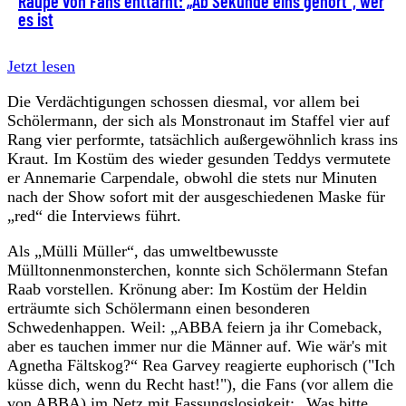
Raupe von Fans enttarnt: „Ab Sekunde eins gehört“, wer
es ist
Jetzt lesen
Die Verdächtigungen schossen diesmal, vor allem bei
Schölermann, der sich als Monstronaut im Staffel vier auf
Rang vier performte, tatsächlich außergewöhnlich krass ins
Kraut. Im Kostüm des wieder gesunden Teddys vermutete
er Annemarie Carpendale, obwohl die stets nur Minuten
nach der Show sofort mit der ausgeschiedenen Maske für
„red“ die Interviews führt.
Als „Mülli Müller“, das umweltbewusste
Mülltonnenmonsterchen, konnte sich Schölermann Stefan
Raab vorstellen. Krönung aber: Im Kostüm der Heldin
erträumte sich Schölermann einen besonderen
Schwedenhappen. Weil: „ABBA feiern ja ihr Comeback,
aber es tauchen immer nur die Männer auf. Wie wär's mit
Agnetha Fältskog?“ Rea Garvey reagierte euphorisch ("Ich
küsse dich, wenn du Recht hast!"), die Fans (vor allem die
von ABBA) im Netz mit Fassungslosigkeit: „Was bitte