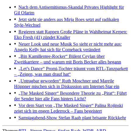
Nach dem Antisemitismus-Skandal
Privates Highlight für
Gil Ofarim
Jetzt sieht sie anders aus
Mirja Boes setzt auf radikalen
Style-Wechsel
Regieren statt Rappen
Große Pläne in Wahlheimat Kerpen:
Eko Fresh (41) zündet Knaller
Neuer Look und neue Musik
So sieht er nicht mehr aus:
Angelo Kelly hat sich für Comeback verändert
„Bin Kamillentee-Rocker“
Bülent Ceylan über
Zweitkarriere – und warum mit Boris Becker alles begann
„Let’s Dance“
Promi-Tochter träumt vom RTL-Tanzparkett
– „Zeigen, was man drauf hat“
„Untragbar geworden“
Ruth Moschner und Mareile
Höppner mischen sich in Diskussion um Internet-Star ein
„The Masked Singer“
Besondere Theorie zu „Pirat“: Führt
der Sender hier alle Fans hinters Licht?
Vor dem Start von „The Masked Singer“
Palina Rojinski
zeigt sich im engen Lederrock – Fans begeistert
Samstagabend-Show
Stefan Raab plant brisante Rückkehr
Themen:
RTL
Jürgen Drews
Stefan Raab
WDR
ARD