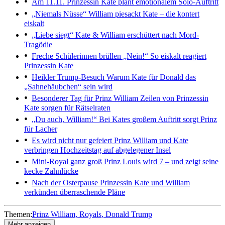
Am 11.11.
Prinzessin Kate plant emotionalem Solo-Auftritt
„Niemals Nüsse“
William piesackt Kate – die kontert
eiskalt
„Liebe siegt“
Kate & William erschüttert nach Mord-
Tragödie
Freche Schülerinnen brüllen „Nein!“
So eiskalt reagiert
Prinzessin Kate
Heikler Trump-Besuch
Warum Kate für Donald das
„Sahnehäubchen“ sein wird
Besonderer Tag für Prinz William
Zeilen von Prinzessin
Kate sorgen für Rätselraten
„Du auch, William!“
Bei Kates großem Auftritt sorgt Prinz
für Lacher
Es wird nicht nur gefeiert
Prinz William und Kate
verbringen Hochzeitstag auf abgelegener Insel
Mini-Royal ganz groß
Prinz Louis wird 7 – und zeigt seine
kecke Zahnlücke
Nach der Osterpause
Prinzessin Kate und William
verkünden überraschende Pläne
Themen:
Prinz William
Royals
Donald Trump
Mehr anzeigen