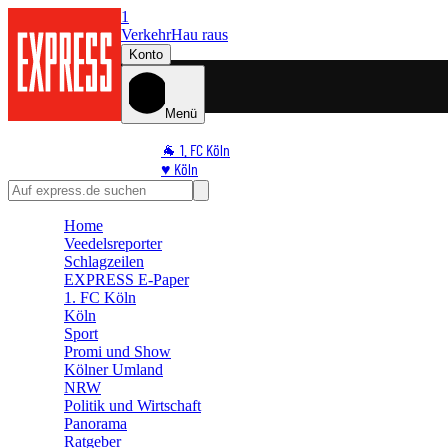
1
Verkehr
Hau raus
Konto
Menü
🐐 1. FC Köln
♥️ Köln
⭐ Promi
🏆 Sport
Home
🛒 Shoppingwelt
Veedelsreporter
🧩 Spiele
Schlagzeilen
EXPRESS E-Paper
1. FC Köln
Köln
Sport
Promi und Show
Kölner Umland
NRW
Politik und Wirtschaft
Panorama
Ratgeber