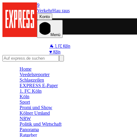
9
Verkehr
Hau raus
Konto
Menü
🐐 1. FC Köln
♥️ Köln
⭐ Promi
🏆 Sport
Home
🛒 Shoppingwelt
Veedelsreporter
🧩 Spiele
Schlagzeilen
EXPRESS E-Paper
1. FC Köln
Köln
Sport
Promi und Show
Kölner Umland
NRW
Politik und Wirtschaft
Panorama
Ratgeber