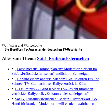
Wut, Wahn und Wortgefechte
Die 11 größten TV-Ausraster der deutschen TV-Geschichte
Alles zum Thema
Sat.1-Frühstücksfernsehen
„Lasse hier die Bombe platzen“
Moderatorin bricht im
Sat.1-„Frühstücksfernsehen“ endlich ihr Schweigen
„Da wird einem anders“
Mit dem E-Auto durch Eis und
Schnee: TV-Star nach irrer Rallye zurück in Köln
Bis zu minus 27 Grad
Kölner TV-Gesicht nimmt an
verrückter Rallye teil: „Es kann vieles schiefgehen“
Sat.1-„Frühstücksfernsehen“
Martin Rütter erklärt TV-
Hund für krank – Moderatorin will es nicht wahrhaben