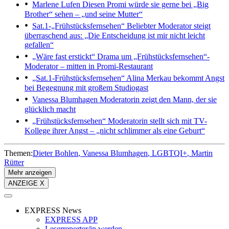
Marlene Lufen
Diesen Promi würde sie gerne bei „Big
Brother“ sehen – „und seine Mutter“
Sat.1-„Frühstücksfernsehen“
Beliebter Moderator steigt
überraschend aus: „Die Entscheidung ist mir nicht leicht
gefallen“
„Wäre fast erstickt“
Drama um „Frühstücksfernsehen“-
Moderator – mitten in Promi-Restaurant
„Sat.1-Frühstücksfernsehen“
Alina Merkau bekommt Angst
bei Begegnung mit großem Studiogast
Vanessa Blumhagen
Moderatorin zeigt den Mann, der sie
glücklich macht
„Frühstücksfernsehen“
Moderatorin stellt sich mit TV-
Kollege ihrer Angst – „nicht schlimmer als eine Geburt“
Themen:
Dieter Bohlen
Vanessa Blumhagen
LGBTQI+
Martin
Rütter
Mehr anzeigen
ANZEIGE X
EXPRESS News
EXPRESS APP
Leserreporter/in werden