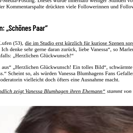
ial-Media-Posting. Dieses wurde innerhalb weniger Stunden v
der Kommentarspalte drückten viele Followerinnen und Follo
n: „Schönes Paar“
Lufen (53),
die im Studio erst kürzlich für kuriose Szenen sor
Ich denke sehr gerne daran zurück, liebe Vanessa“, so Marle
nfalls: „Herzlichen Glückwunsch!“
h aus“ „Herzlichen Glückwunsch! Ein tolles Bild“, schwärmte
ss.“ Scheint so, als würden Vanessa Blumhagens Fans Gefalle
Moderatorin vielleicht doch öfters eine Ausnahme macht.
ndlich zeigt Vanessa Blumhagen ihren Ehemann“
stammt von