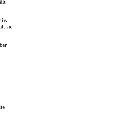
ält
tiv.
lt sie
über
ite