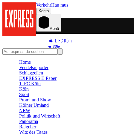
Verkehr
Hau raus
Konto
Menü
🐐 1. FC Köln
♥️ Köln
⭐ Promi
Home
🏆 Sport
Veedelsreporter
🛒 Shoppingwelt
Schlagzeilen
🧩 Spiele
EXPRESS E-Paper
1. FC Köln
Köln
Sport
Promi und Show
Kölner Umland
NRW
Politik und Wirtschaft
Panorama
Ratgeber
Witz des Tages