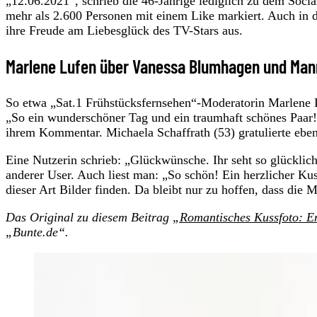
„12.06.2021“, schrieb die 46-Jährige lediglich zu dem Soc
mehr als 2.600 Personen mit einem Like markiert. Auch in 
ihre Freude am Liebesglück des TV-Stars aus.
Marlene Lufen über Vanessa Blumhagen und Man
So etwa „Sat.1 Frühstücksfernsehen“-Moderatorin Marlene 
„So ein wunderschöner Tag und ein traumhaft schönes Paar! 
ihrem Kommentar. Michaela Schaffrath (53) gratulierte ebe
Eine Nutzerin schrieb: „Glückwünsche. Ihr seht so glücklic
anderer User. Auch liest man: „So schön! Ein herzlicher Ku
dieser Art Bilder finden. Da bleibt nur zu hoffen, dass die 
Das Original zu diesem Beitrag
„Romantisches Kussfoto: E
„Bunte.de“.