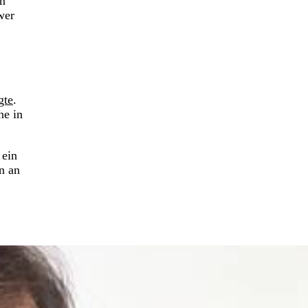
on
wer
gte
.
ne in
 ein
n an