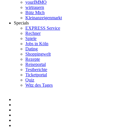
yourIMMO
wirtrauern
Bütz Mich
Kleinanzeigenmarkt
Specials
EXPRESS Service
Rechner
Spiele
Jobs in Köln
Dating
Shoppingwelt
Rezepte
Reiseportal
Testberichte
Ticketportal
Quiz
Witz des Tages