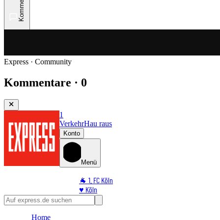
Kommentare
Express · Community
Kommentare · 0
1
Verkehr
Hau raus
Konto
Menü
🐐 1. FC Köln
♥️ Köln
⭐ Promi
🏆 Sport
Home