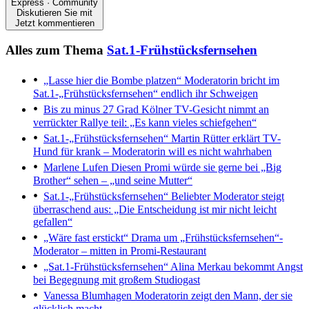
Express · Community
Diskutieren Sie mit
Jetzt kommentieren
Alles zum Thema
Sat.1-Frühstücksfernsehen
„Lasse hier die Bombe platzen“
Moderatorin bricht im
Sat.1-„Frühstücksfernsehen“ endlich ihr Schweigen
Bis zu minus 27 Grad
Kölner TV-Gesicht nimmt an
verrückter Rallye teil: „Es kann vieles schiefgehen“
Sat.1-„Frühstücksfernsehen“
Martin Rütter erklärt TV-
Hund für krank – Moderatorin will es nicht wahrhaben
Marlene Lufen
Diesen Promi würde sie gerne bei „Big
Brother“ sehen – „und seine Mutter“
Sat.1-„Frühstücksfernsehen“
Beliebter Moderator steigt
überraschend aus: „Die Entscheidung ist mir nicht leicht
gefallen“
„Wäre fast erstickt“
Drama um „Frühstücksfernsehen“-
Moderator – mitten in Promi-Restaurant
„Sat.1-Frühstücksfernsehen“
Alina Merkau bekommt Angst
bei Begegnung mit großem Studiogast
Vanessa Blumhagen
Moderatorin zeigt den Mann, der sie
glücklich macht