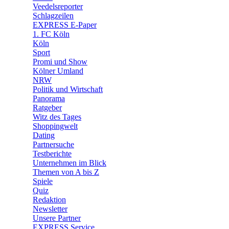
🛒 Shoppingwelt
Veedelsreporter
🧩 Spiele
Schlagzeilen
EXPRESS E-Paper
1. FC Köln
Köln
Sport
Promi und Show
Kölner Umland
NRW
Politik und Wirtschaft
Panorama
Ratgeber
Witz des Tages
Shoppingwelt
Dating
Partnersuche
Testberichte
Unternehmen im Blick
Themen von A bis Z
Spiele
Quiz
Redaktion
Newsletter
Unsere Partner
EXPRESS Service