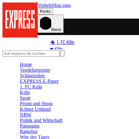
Verkehr
Hau raus
Konto
Menü
🐐 1. FC Köln
♥️ Köln
⭐ Promi
Home
🏆 Sport
Veedelsreporter
🛒 Shoppingwelt
Schlagzeilen
🧩 Spiele
EXPRESS E-Paper
1. FC Köln
Köln
Sport
Promi und Show
Kölner Umland
NRW
Politik und Wirtschaft
Panorama
Ratgeber
Witz des Tages