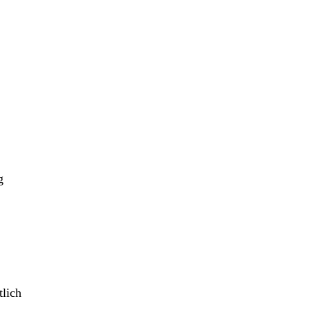
g
tlich