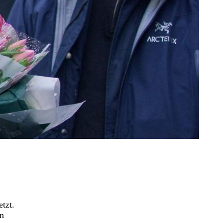
tzt.
an