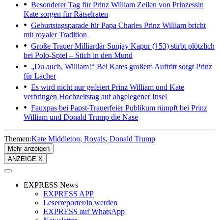
Besonderer Tag für Prinz William
Zeilen von Prinzessin
Kate sorgen für Rätselraten
Geburtstagsparade für Papa Charles
Prinz William bricht
mit royaler Tradition
Große Trauer
Milliardär Sunjay Kapur (†53) stirbt plötzlich
bei Polo-Spiel – Stich in den Mund
„Du auch, William!“
Bei Kates großem Auftritt sorgt Prinz
für Lacher
Es wird nicht nur gefeiert
Prinz William und Kate
verbringen Hochzeitstag auf abgelegener Insel
Fauxpas bei Papst-Trauerfeier
Publikum rümpft bei Prinz
William und Donald Trump die Nase
Themen:
Kate Middleton
Royals
Donald Trump
Mehr anzeigen
ANZEIGE X
EXPRESS News
EXPRESS APP
Leserreporter/in werden
EXPRESS auf WhatsApp