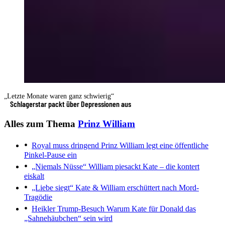
„Letzte Monate waren ganz schwierig“
Schlagerstar packt über Depressionen aus
Alles zum Thema
Prinz William
Royal muss dringend
Prinz William legt eine öffentliche
Pinkel-Pause ein
„Niemals Nüsse“
William piesackt Kate – die kontert
eiskalt
„Liebe siegt“
Kate & William erschüttert nach Mord-
Tragödie
Heikler Trump-Besuch
Warum Kate für Donald das
„Sahnehäubchen“ sein wird