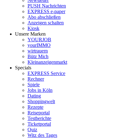
Newsletter
PUSH Nachrichten
EXPRESS e-paper
Abo abschließen
Anzeigen schalten
Kiosk
Unsere Marken
YOURJOB
yourIMMO
wirtrauern
Bütz Mich
Kleinanzeigenmarkt
Specials
EXPRESS Service
Rechner
Spiele
Jobs in Köln
Dating
Shoppingwelt
Rezepte
Reiseportal
Testberichte
Ticketportal
Quiz
Witz des Tages