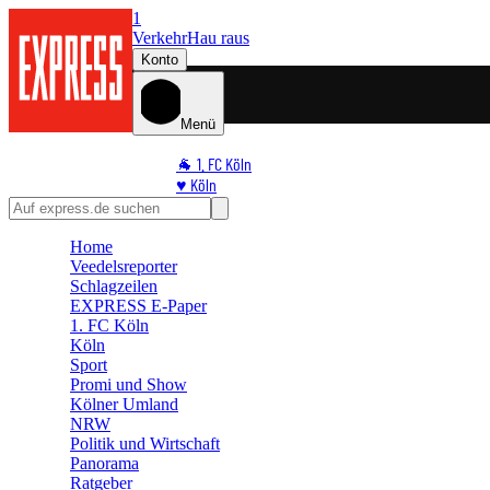
1
Verkehr
Hau raus
Konto
Menü
🐐 1. FC Köln
♥️ Köln
⭐ Promi
🏆 Sport
Home
🛒 Shoppingwelt
Veedelsreporter
🧩 Spiele
Schlagzeilen
EXPRESS E-Paper
1. FC Köln
Köln
Sport
Promi und Show
Kölner Umland
NRW
Politik und Wirtschaft
Panorama
Ratgeber