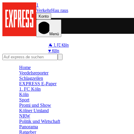
1
Verkehr
Hau raus
Konto
Menü
🐐 1. FC Köln
♥️ Köln
⭐ Promi
🏆 Sport
Home
🛒 Shoppingwelt
Veedelsreporter
🧩 Spiele
Schlagzeilen
EXPRESS E-Paper
1. FC Köln
Köln
Sport
Promi und Show
Kölner Umland
NRW
Politik und Wirtschaft
Panorama
Ratgeber