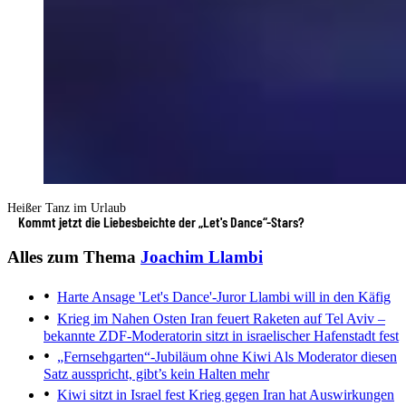
Heißer Tanz im Urlaub
Kommt jetzt die Liebesbeichte der „Let's Dance“-Stars?
Alles zum Thema
Joachim Llambi
Harte Ansage
'Let's Dance'-Juror Llambi will in den Käfig
Krieg im Nahen Osten
Iran feuert Raketen auf Tel Aviv –
bekannte ZDF-Moderatorin sitzt in israelischer Hafenstadt fest
„Fernsehgarten“-Jubiläum ohne Kiwi
Als Moderator diesen
Satz ausspricht, gibt’s kein Halten mehr
Kiwi sitzt in Israel fest
Krieg gegen Iran hat Auswirkungen