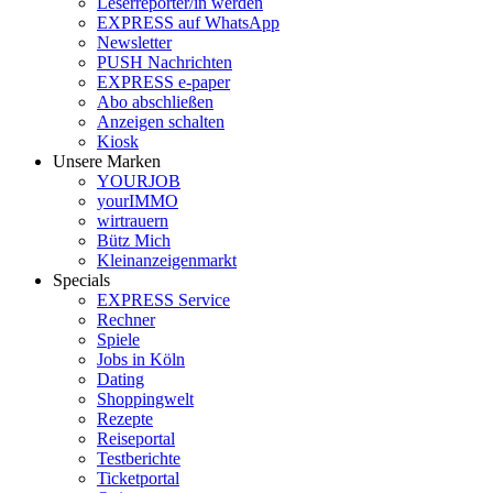
Leserreporter/in werden
EXPRESS auf WhatsApp
Newsletter
PUSH Nachrichten
EXPRESS e-paper
Abo abschließen
Anzeigen schalten
Kiosk
Unsere Marken
YOURJOB
yourIMMO
wirtrauern
Bütz Mich
Kleinanzeigenmarkt
Specials
EXPRESS Service
Rechner
Spiele
Jobs in Köln
Dating
Shoppingwelt
Rezepte
Reiseportal
Testberichte
Ticketportal