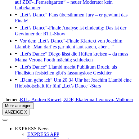
auf ZDF-„Fernsehgarten“ – neuer Moderator kein
Unbekannter
„Let’s Dance“
Fans überstimmen Jury – er gewinnt das
Finale!
„Let’s Dance“-Finale
Analyse ist eindeutig: Das ist der
Gewinner der RTL-Show
Vor dem „Let’s Dance“-Finale
Klartext von Joachim
Llambi: „Man darf es gar nicht laut sagen, aber ...“
„Let's Dance“
Diego lässt die Hüften kreisen – da muss
Mama Verona Pooth mächtig schlucken
„Let's Dance“
Llambi macht Publikum Druck, als
Finalisten feststehen gibt’s fassungslose Gesichter
„Dann gehe ich“
Um 20.34 Uhr hat Joachim Llambi eine
Hiobsbotschaft für fünf „Let’s Dance“-Stars
Themen:
RTL
Andrea Kiewel
ZDF
Ekaterina Leonova
Mallorca
Mehr anzeigen
ANZEIGE X
EXPRESS News
EXPRESS APP