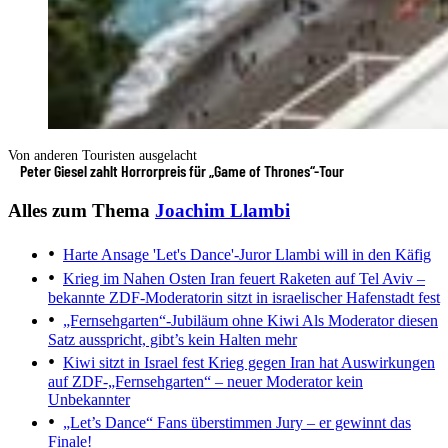
Von anderen Touristen ausgelacht
Peter Giesel zahlt Horrorpreis für „Game of Thrones“-Tour
Alles zum Thema
Joachim Llambi
Harte Ansage
'Let's Dance'-Juror Llambi will in den Käfig
Krieg im Nahen Osten
Iran feuert Raketen auf Tel Aviv –
bekannte ZDF-Moderatorin sitzt in israelischer Hafenstadt fest
„Fernsehgarten“-Jubiläum ohne Kiwi
Als Moderator diesen
Satz ausspricht, gibt’s kein Halten mehr
Kiwi sitzt in Israel fest
Krieg gegen Iran hat Auswirkungen
auf ZDF-„Fernsehgarten“ – neuer Moderator kein
Unbekannter
„Let’s Dance“
Fans überstimmen Jury – er gewinnt das
Finale!