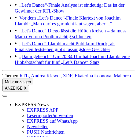
„Let’s Dance“-Finale
Analyse ist eindeutig: Das ist der
Gewinner der RTL-Show
Vor dem „Let’s Dance“-Finale
Klartext von Joachim
Llambi: „Man darf es gar nicht laut sagen, aber ...“
„Let's Dance“
Diego lässt die Hüften kreisen – da muss
Mama Verona Pooth mächtig schlucken
„Let's Dance“
Llambi macht Publikum Druck, als
Finalisten feststehen gibt’s fassungslose Gesichter
„Dann gehe ich“
Um 20.34 Uhr hat Joachim Llambi eine
Hiobsbotschaft für fünf „Let’s Dance“-Stars
Themen:
RTL
Andrea Kiewel
ZDF
Ekaterina Leonova
Mallorca
Mehr anzeigen
ANZEIGE X
EXPRESS News
EXPRESS APP
Leserreporter/in werden
EXPRESS auf WhatsApp
Newsletter
PUSH Nachrichten