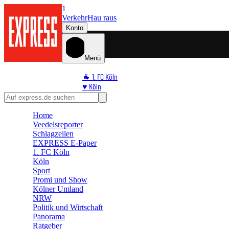
1
Verkehr
Hau raus
Konto
Menü
🐐 1. FC Köln
♥️ Köln
⭐ Promi
🏆 Sport
Home
🛒 Shoppingwelt
Veedelsreporter
🧩 Spiele
Schlagzeilen
EXPRESS E-Paper
1. FC Köln
Köln
Sport
Promi und Show
Kölner Umland
NRW
Politik und Wirtschaft
Panorama
Ratgeber