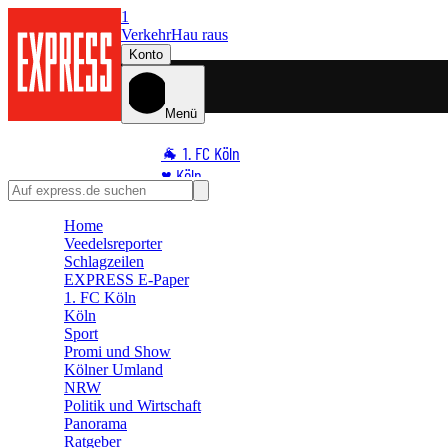
1
Verkehr
Hau raus
Konto
Menü
🐐 1. FC Köln
♥️ Köln
⭐ Promi
Home
🏆 Sport
Veedelsreporter
🛒 Shoppingwelt
Schlagzeilen
🧩 Spiele
EXPRESS E-Paper
1. FC Köln
Köln
Sport
Promi und Show
Kölner Umland
NRW
Politik und Wirtschaft
Panorama
Ratgeber