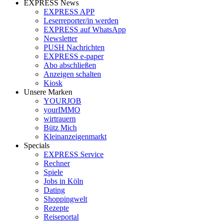
EXPRESS News
EXPRESS APP
Leserreporter/in werden
EXPRESS auf WhatsApp
Newsletter
PUSH Nachrichten
EXPRESS e-paper
Abo abschließen
Anzeigen schalten
Kiosk
Unsere Marken
YOURJOB
yourIMMO
wirtrauern
Bütz Mich
Kleinanzeigenmarkt
Specials
EXPRESS Service
Rechner
Spiele
Jobs in Köln
Dating
Shoppingwelt
Rezepte
Reiseportal