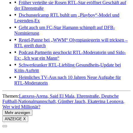
Früher verteilte sie Rosen
RTL-Star eröffnet Geschäft auf
der Ehrenstraße
Dschungelcamp
RTL buhlt um „Playboy“-Model und
Legenden-Ex
Geht auch um FC-Star
Hamann schimpft auf DFB-
Nominierung
Regel-Panne bei „WWM“
Olympiasiegerin will tricksen –
RTL greift durch
Podcast-Partnerin geschockt
RTL-Moderatorin und Sido-
Ex: „Ich war ein Mann“
Schwerkranker RTL-Liebling
Gesundheits-Update bei
Köln-Auftritt
Heimliches TV-Aus nach 10 Jahren
Neue Aufgabe für
RTL-Moderatorin
Themen:
Lanxess-Arena
Said El Mala
Ehrenstraße
Deutsche
Fußball-Nationalmannschaft
Günther Jauch
Ekaterina Leonova
Wer wird Millionär?
Mehr anzeigen
ANZEIGE X