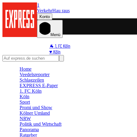
1
Verkehr
Hau raus
Konto
Menü
🐐 1. FC Köln
♥️ Köln
⭐ Promi
🏆 Sport
Home
🛒 Shoppingwelt
Veedelsreporter
🧩 Spiele
Schlagzeilen
EXPRESS E-Paper
1. FC Köln
Köln
Sport
Promi und Show
Kölner Umland
NRW
Politik und Wirtschaft
Panorama
Ratgeber