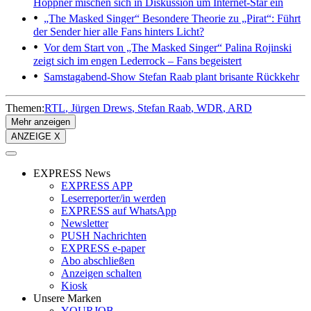
Höppner mischen sich in Diskussion um Internet-Star ein
„The Masked Singer“
Besondere Theorie zu „Pirat“: Führt
der Sender hier alle Fans hinters Licht?
Vor dem Start von „The Masked Singer“
Palina Rojinski
zeigt sich im engen Lederrock – Fans begeistert
Samstagabend-Show
Stefan Raab plant brisante Rückkehr
Themen:
RTL
Jürgen Drews
Stefan Raab
WDR
ARD
Mehr anzeigen
ANZEIGE X
EXPRESS News
EXPRESS APP
Leserreporter/in werden
EXPRESS auf WhatsApp
Newsletter
PUSH Nachrichten
EXPRESS e-paper
Abo abschließen
Anzeigen schalten
Kiosk
Unsere Marken
YOURJOB