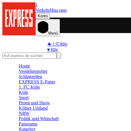
1
Verkehr
Hau raus
Konto
Menü
🐐 1. FC Köln
♥️ Köln
⭐ Promi
🏆 Sport
Home
🛒 Shoppingwelt
Veedelsreporter
🧩 Spiele
Schlagzeilen
EXPRESS E-Paper
1. FC Köln
Köln
Sport
Promi und Show
Kölner Umland
NRW
Politik und Wirtschaft
Panorama
Ratgeber