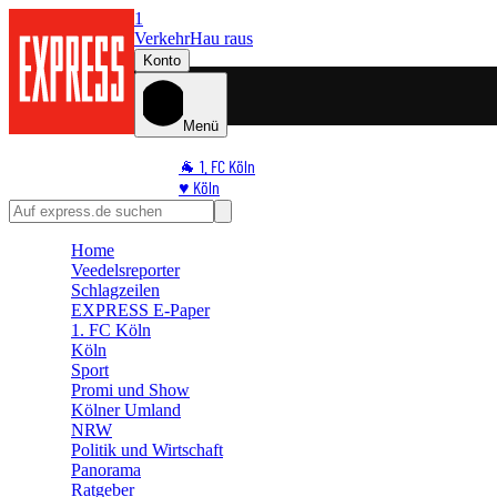
1
Verkehr
Hau raus
Konto
Menü
🐐 1. FC Köln
♥️ Köln
⭐ Promi
🏆 Sport
Home
🛒 Shoppingwelt
Veedelsreporter
🧩 Spiele
Schlagzeilen
EXPRESS E-Paper
1. FC Köln
Köln
Sport
Promi und Show
Kölner Umland
NRW
Politik und Wirtschaft
Panorama
Ratgeber