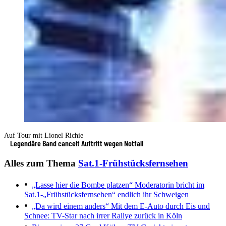
Auf Tour mit Lionel Richie
Legendäre Band cancelt Auftritt wegen Notfall
Alles zum Thema
Sat.1-Frühstücksfernsehen
„Lasse hier die Bombe platzen“
Moderatorin bricht im
Sat.1-„Frühstücksfernsehen“ endlich ihr Schweigen
„Da wird einem anders“
Mit dem E-Auto durch Eis und
Schnee: TV-Star nach irrer Rallye zurück in Köln