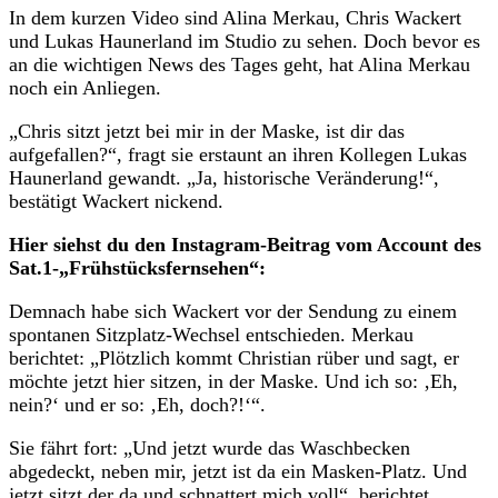
In dem kurzen Video sind Alina Merkau, Chris Wackert
und Lukas Haunerland im Studio zu sehen. Doch bevor es
an die wichtigen News des Tages geht, hat Alina Merkau
noch ein Anliegen.
„Chris sitzt jetzt bei mir in der Maske, ist dir das
aufgefallen?“, fragt sie erstaunt an ihren Kollegen Lukas
Haunerland gewandt. „Ja, historische Veränderung!“,
bestätigt Wackert nickend.
Hier siehst du den Instagram-Beitrag vom Account des
Sat.1-„Frühstücksfernsehen“:
Demnach habe sich Wackert vor der Sendung zu einem
spontanen Sitzplatz-Wechsel entschieden. Merkau
berichtet: „Plötzlich kommt Christian rüber und sagt, er
möchte jetzt hier sitzen, in der Maske. Und ich so: ‚Eh,
nein?‘ und er so: ‚Eh, doch?!‘“.
Sie fährt fort: „Und jetzt wurde das Waschbecken
abgedeckt, neben mir, jetzt ist da ein Masken-Platz. Und
jetzt sitzt der da und schnattert mich voll“, berichtet