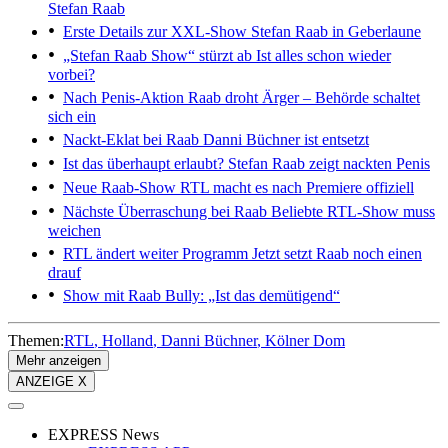
Stefan Raab
Erste Details zur XXL-Show
Stefan Raab in Geberlaune
„Stefan Raab Show“ stürzt ab
Ist alles schon wieder
vorbei?
Nach Penis-Aktion
Raab droht Ärger – Behörde schaltet
sich ein
Nackt-Eklat bei Raab
Danni Büchner ist entsetzt
Ist das überhaupt erlaubt?
Stefan Raab zeigt nackten Penis
Neue Raab-Show
RTL macht es nach Premiere offiziell
Nächste Überraschung bei Raab
Beliebte RTL-Show muss
weichen
RTL ändert weiter Programm
Jetzt setzt Raab noch einen
drauf
Show mit Raab
Bully: „Ist das demütigend“
Themen:
RTL
Holland
Danni Büchner
Kölner Dom
Mehr anzeigen
ANZEIGE X
EXPRESS News