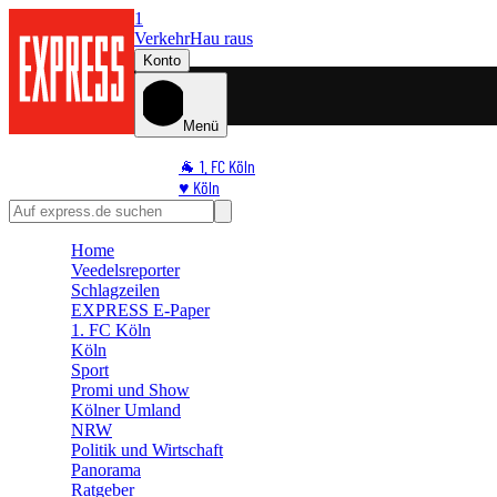
1
Verkehr
Hau raus
Konto
Menü
🐐 1. FC Köln
♥️ Köln
⭐ Promi
🏆 Sport
Home
🛒 Shoppingwelt
Veedelsreporter
🧩 Spiele
Schlagzeilen
EXPRESS E-Paper
1. FC Köln
Köln
Sport
Promi und Show
Kölner Umland
NRW
Politik und Wirtschaft
Panorama
Ratgeber