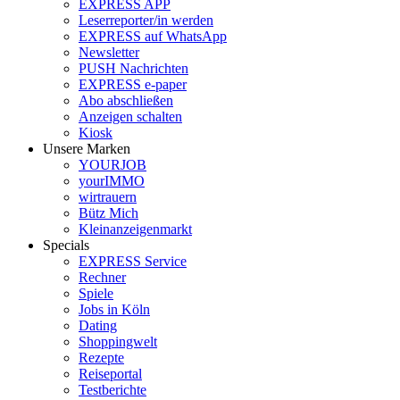
EXPRESS APP
Leserreporter/in werden
EXPRESS auf WhatsApp
Newsletter
PUSH Nachrichten
EXPRESS e-paper
Abo abschließen
Anzeigen schalten
Kiosk
Unsere Marken
YOURJOB
yourIMMO
wirtrauern
Bütz Mich
Kleinanzeigenmarkt
Specials
EXPRESS Service
Rechner
Spiele
Jobs in Köln
Dating
Shoppingwelt
Rezepte
Reiseportal
Testberichte