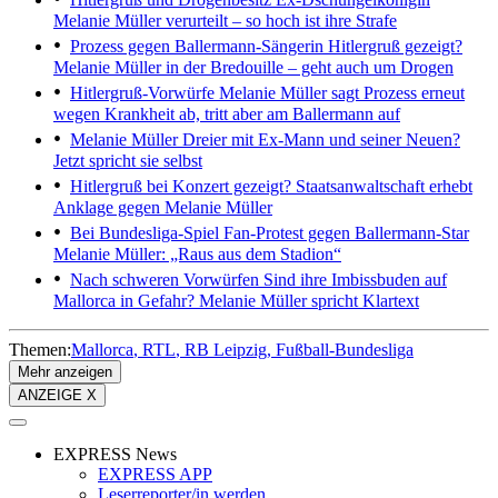
Melanie Müller verurteilt – so hoch ist ihre Strafe
Prozess gegen Ballermann-Sängerin
Hitlergruß gezeigt?
Melanie Müller in der Bredouille – geht auch um Drogen
Hitlergruß-Vorwürfe
Melanie Müller sagt Prozess erneut
wegen Krankheit ab, tritt aber am Ballermann auf
Melanie Müller
Dreier mit Ex-Mann und seiner Neuen?
Jetzt spricht sie selbst
Hitlergruß bei Konzert gezeigt?
Staatsanwaltschaft erhebt
Anklage gegen Melanie Müller
Bei Bundesliga-Spiel
Fan-Protest gegen Ballermann-Star
Melanie Müller: „Raus aus dem Stadion“
Nach schweren Vorwürfen
Sind ihre Imbissbuden auf
Mallorca in Gefahr? Melanie Müller spricht Klartext
Themen:
Mallorca
RTL
RB Leipzig
Fußball-Bundesliga
Mehr anzeigen
ANZEIGE X
EXPRESS News
EXPRESS APP
Leserreporter/in werden