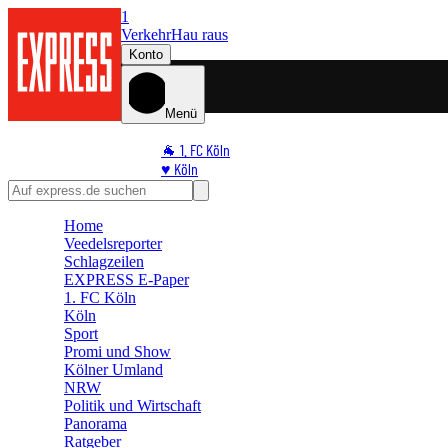
1
Verkehr
Hau raus
Konto
Menü
🐐 1. FC Köln
♥️ Köln
⭐ Promi
🏆 Sport
Home
🛒 Shoppingwelt
Veedelsreporter
🧩 Spiele
Schlagzeilen
EXPRESS E-Paper
1. FC Köln
Köln
Sport
Promi und Show
Kölner Umland
NRW
Politik und Wirtschaft
Panorama
Ratgeber