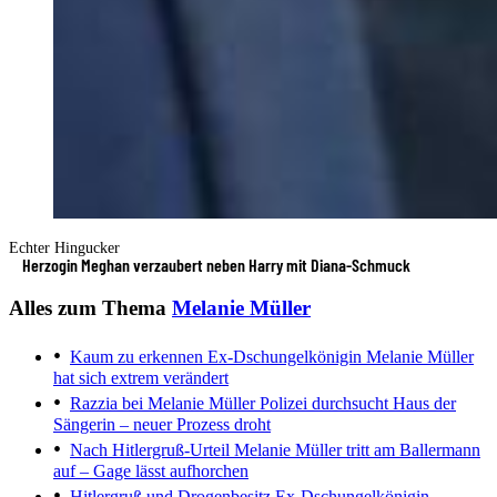
Echter Hingucker
Herzogin Meghan verzaubert neben Harry mit Diana-Schmuck
Alles zum Thema
Melanie Müller
Kaum zu erkennen
Ex-Dschungelkönigin Melanie Müller
hat sich extrem verändert
Razzia bei Melanie Müller
Polizei durchsucht Haus der
Sängerin – neuer Prozess droht
Nach Hitlergruß-Urteil
Melanie Müller tritt am Ballermann
auf – Gage lässt aufhorchen
Hitlergruß und Drogenbesitz
Ex-Dschungelkönigin