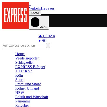
1
Verkehr
Hau raus
Konto
Menü
🐐 1. FC Köln
♥️ Köln
⭐ Promi
🏆 Sport
Home
🛒 Shoppingwelt
Veedelsreporter
🧩 Spiele
Schlagzeilen
EXPRESS E-Paper
1. FC Köln
Köln
Sport
Promi und Show
Kölner Umland
NRW
Politik und Wirtschaft
Panorama
Ratgeber