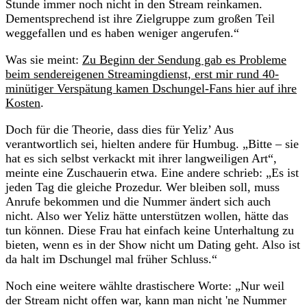
Stunde immer noch nicht in den Stream reinkamen.
Dementsprechend ist ihre Zielgruppe zum großen Teil
weggefallen und es haben weniger angerufen.“
Was sie meint:
Zu Beginn der Sendung gab es Probleme
beim sendereigenen Streamingdienst, erst mir rund 40-
minütiger Verspätung kamen Dschungel-Fans hier auf ihre
Kosten
.
Doch für die Theorie, dass dies für Yeliz’ Aus
verantwortlich sei, hielten andere für Humbug. „Bitte – sie
hat es sich selbst verkackt mit ihrer langweiligen Art“,
meinte eine Zuschauerin etwa. Eine andere schrieb: „Es ist
jeden Tag die gleiche Prozedur. Wer bleiben soll, muss
Anrufe bekommen und die Nummer ändert sich auch
nicht. Also wer Yeliz hätte unterstützen wollen, hätte das
tun können. Diese Frau hat einfach keine Unterhaltung zu
bieten, wenn es in der Show nicht um Dating geht. Also ist
da halt im Dschungel mal früher Schluss.“
Noch eine weitere wählte drastischere Worte: „Nur weil
der Stream nicht offen war, kann man nicht 'ne Nummer