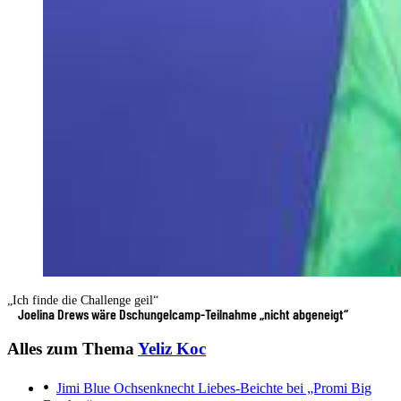
„Ich finde die Challenge geil“
Joelina Drews wäre Dschungelcamp-Teilnahme „nicht abgeneigt“
Alles zum Thema
Yeliz Koc
Jimi Blue Ochsenknecht
Liebes-Beichte bei „Promi Big