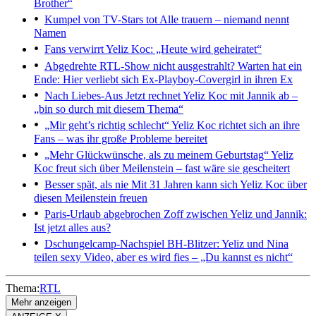
Brother“
Kumpel von TV-Stars tot
Alle trauern – niemand nennt
Namen
Fans verwirrt
Yeliz Koc: „Heute wird geheiratet“
Abgedrehte RTL-Show nicht ausgestrahlt?
Warten hat ein
Ende: Hier verliebt sich Ex-Playboy-Covergirl in ihren Ex
Nach Liebes-Aus
Jetzt rechnet Yeliz Koc mit Jannik ab –
„bin so durch mit diesem Thema“
„Mir geht’s richtig schlecht“
Yeliz Koc richtet sich an ihre
Fans – was ihr große Probleme bereitet
„Mehr Glückwünsche, als zu meinem Geburtstag“
Yeliz
Koc freut sich über Meilenstein – fast wäre sie gescheitert
Besser spät, als nie
Mit 31 Jahren kann sich Yeliz Koc über
diesen Meilenstein freuen
Paris-Urlaub abgebrochen
Zoff zwischen Yeliz und Jannik:
Ist jetzt alles aus?
Dschungelcamp-Nachspiel
BH-Blitzer: Yeliz und Nina
teilen sexy Video, aber es wird fies – „Du kannst es nicht“
Thema:
RTL
Mehr anzeigen