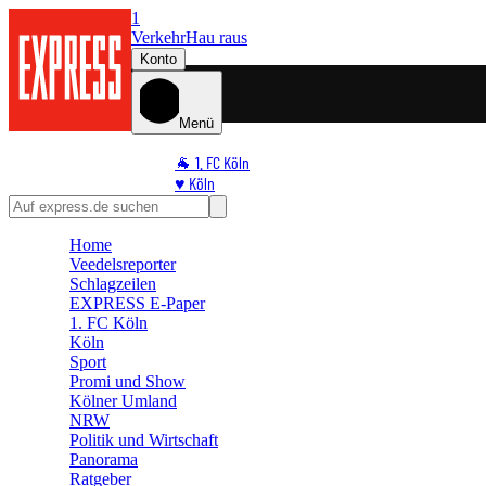
1
Verkehr
Hau raus
Konto
Menü
🐐 1. FC Köln
♥️ Köln
⭐ Promi
🏆 Sport
Home
🛒 Shoppingwelt
Veedelsreporter
🧩 Spiele
Schlagzeilen
EXPRESS E-Paper
1. FC Köln
Köln
Sport
Promi und Show
Kölner Umland
NRW
Politik und Wirtschaft
Panorama
Ratgeber