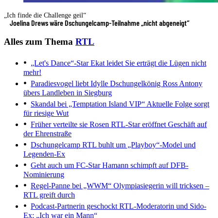
„Ich finde die Challenge geil“
Joelina Drews wäre Dschungelcamp-Teilnahme „nicht abgeneigt“
Alles zum Thema
RTL
„Let's Dance“-Star Ekat leidet
Sie erträgt die Lügen nicht
mehr!
Paradiesvogel liebt Idylle
Dschungelkönig Ross Antony
übers Landleben in Siegburg
Skandal bei „Temptation Island VIP“
Aktuelle Folge sorgt
für riesige Wut
Früher verteilte sie Rosen
RTL-Star eröffnet Geschäft auf
der Ehrenstraße
Dschungelcamp
RTL buhlt um „Playboy“-Model und
Legenden-Ex
Geht auch um FC-Star
Hamann schimpft auf DFB-
Nominierung
Regel-Panne bei „WWM“
Olympiasiegerin will tricksen –
RTL greift durch
Podcast-Partnerin geschockt
RTL-Moderatorin und Sido-
Ex: „Ich war ein Mann“