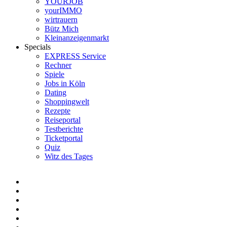
YOURJOB
yourIMMO
wirtrauern
Bütz Mich
Kleinanzeigenmarkt
Specials
EXPRESS Service
Rechner
Spiele
Jobs in Köln
Dating
Shoppingwelt
Rezepte
Reiseportal
Testberichte
Ticketportal
Quiz
Witz des Tages