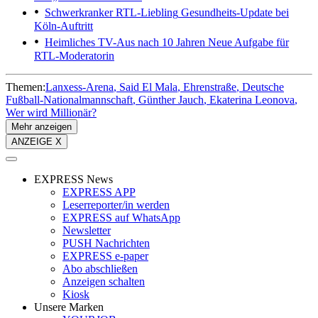
Schwerkranker RTL-Liebling
Gesundheits-Update bei
Köln-Auftritt
Heimliches TV-Aus nach 10 Jahren
Neue Aufgabe für
RTL-Moderatorin
Themen:
Lanxess-Arena
Said El Mala
Ehrenstraße
Deutsche
Fußball-Nationalmannschaft
Günther Jauch
Ekaterina Leonova
Wer wird Millionär?
Mehr anzeigen
ANZEIGE X
EXPRESS News
EXPRESS APP
Leserreporter/in werden
EXPRESS auf WhatsApp
Newsletter
PUSH Nachrichten
EXPRESS e-paper
Abo abschließen
Anzeigen schalten
Kiosk
Unsere Marken